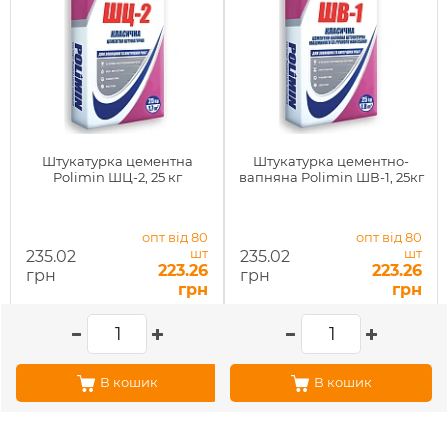
Штукатурка цементна
Штукатурка цементно-
Polimin ШЦ-2, 25 кг
вапняна Polimin ШВ-1, 25кг
опт від 80
опт від 80
шт
шт
235.02
235.02
223.26
223.26
грн
грн
грн
грн
В кошик
В кошик