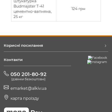
Штукатурка
Budmajster Т-41
124 грн
цементно-вапняна,
25 кг
Корисні посилання
Контакти
050 201-80-92
(дзвінки безкоштовні)
emarket@alkiv.ua
карта проїзду