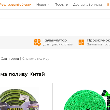
Реалізовані об'єкти
Новини
Послуги
Доставка і оплата
В
Калькулятор
Прорахунок
для підвісних стель
Замовити про
Сад і город
Система поливу
ма поливу Китай