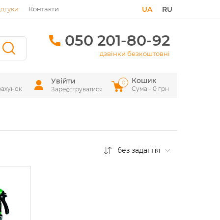
ідгуки
Контакти
UA
RU
050 201-80-92
дзвінки безкоштовні
Кошик
Увійти
0
рахунок
Сума - 0 грн
Зареєструватися
без задання