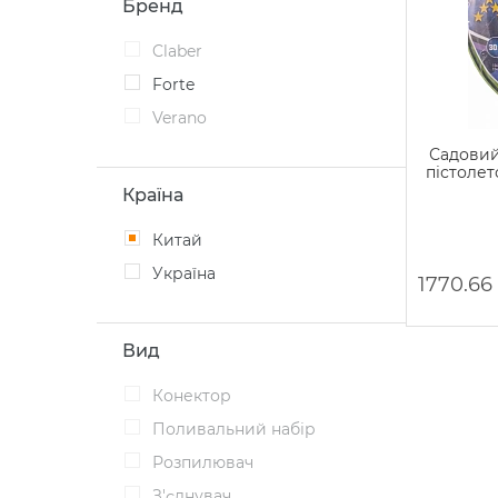
Бренд
Claber
Forte
Verano
Садовий 
пістолет
Країна
Китай
Україна
1770.66
Вид
Конектор
Поливальний набір
Розпилювач
З'єднувач