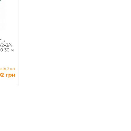
" з
/2–3/4
10-30 м
 від 2 шт
02 грн