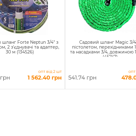
шланг Forte Neptun 3/4" з
Садовий шланг Magic 3/4
ом, 2 з'єднувачі та адаптер,
пістолетом, перехідниками 1
30 м (134526)
та насадками 3/4, довжиною 
(45747)
опт від 2 шт
опт
 грн
1 562.40 грн
541.74 грн
478.