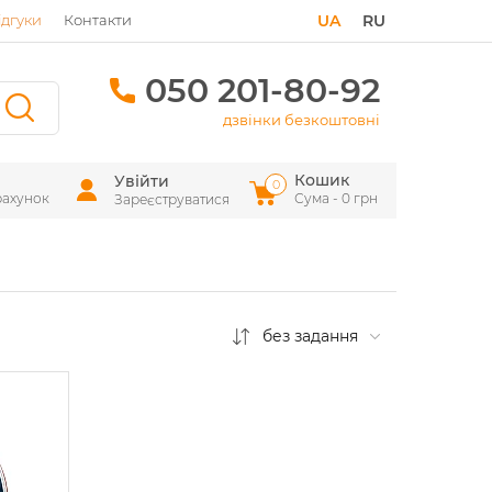
ідгуки
Контакти
UA
RU
050 201-80-92
дзвінки безкоштовні
Кошик
Увійти
0
рахунок
Сума - 0 грн
Зареєструватися
без задання