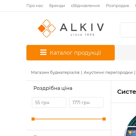
Про нас
Бренди
єВідновлення
Розпродаж
*
Каталог продукції
Магазин будматеріалів
Акустичні перегородки
Роздрібна ціна
Систе