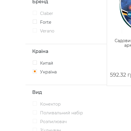
Бренд
Claber
Forte
Verano
Садовий
арм
Країна
Китай
Україна
592.32 
Вид
Конектор
Поливальний набір
Розпилювач
З'єднувач