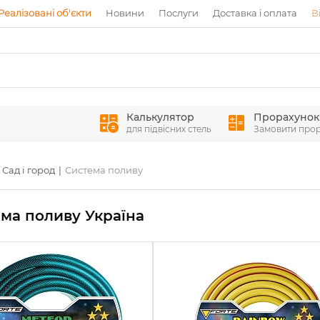
Реалізовані об'єкти
Новини
Послуги
Доставка і оплата
В
Калькулятор
Прорахунок
для підвісних стель
Замовити про
Сад і город
Система поливу
ма поливу Україна