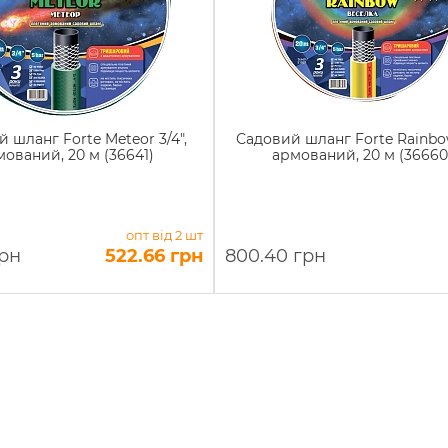
 шланг Forte Meteor 3/4",
Садовий шланг Forte Rainbow
ований, 20 м (36641)
армований, 20 м (36660
опт від 2 шт
грн
522.66 грн
800.40 грн