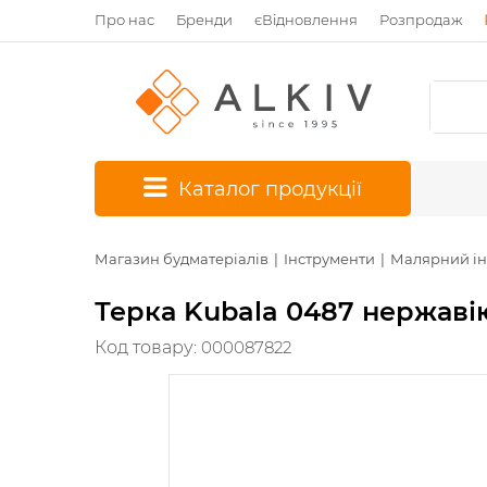
Про нас
Бренди
єВідновлення
Розпродаж
*
Каталог продукції
Магазин будматеріалів
Інструменти
Малярний ін
Терка Kubala 0487 нержавію
Код товару:
000087822