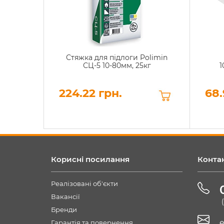
Стяжка для підлоги Polimin
СЦ-5 10-80мм, 25кг
1
224.22 грн.
68.
Корисні посилання
Конта
Реалізовані об'єкти
Вакансії
Бренди
e
Гарантія та повернення