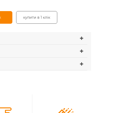
к
купити в 1 клік