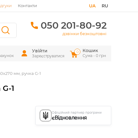
ідгуки
Контакти
UA
RU
050 201-80-92
дзвінки безкоштовні
Кошик
Увійти
0
рахунок
Сума - 0 грн
Зареєструватися
0х270 мм, ручка G-1
 G-1
Офіційний партнер програми
єВідновлення