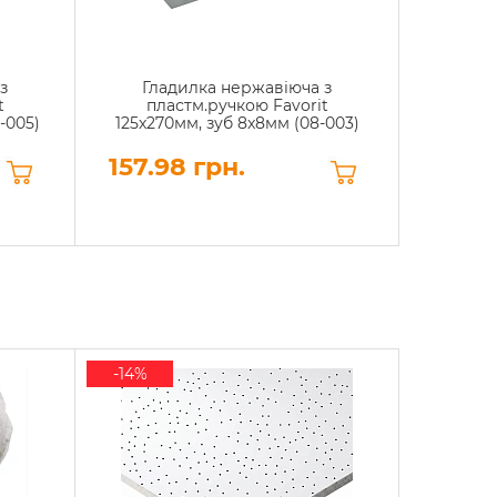
з
Гладилка нержавіюча з
Підкла
t
пластм.ручкою Favorit
будів
-005)
125x270мм, зуб 8x8мм (08-003)
157.98 грн.
312 
-14%