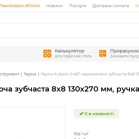
Реалізовані об'єкти
Новини
Послуги
Доставка і оплата
В
Калькулятор
Прорахунок
для підвісних стель
Замовити про
струмент
Терки
Терка Kubala 0487 нержавіюча зубчаста 8x8 13
ча зубчаста 8x8 130х270 мм, ручка
Є в наявності
Від 1 шт