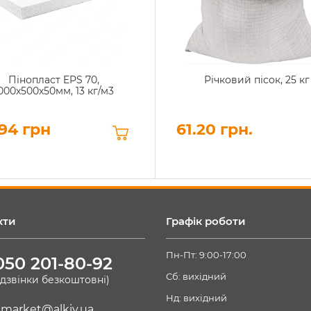
Пінопласт EPS 70,
Річковий пісок, 25 кг
000х500х50мм, 13 кг/м3
94 грн
61.20 грн.
кти
Графік роботи
Пн-Пт: 9:00-17:00
050 201-80-92
Сб: вихідний
(дзвінки безкоштовні)
Нд: вихідний
market@alkiv.ua