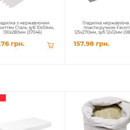
ладилка з нержавіючим
Гладилка нержавіюча 
иттям Сталь зуб 10х10мм,
пластм.ручкою Favori
130x280мм (37046)
125x270мм, зуб 12x12мм (08
.76 грн.
157.98 грн.