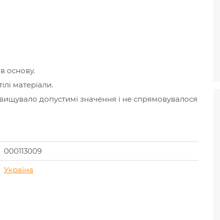
в основу.
ілі матеріали.
вищувало допустимі значення і не спрямовувалося
000113009
Україна