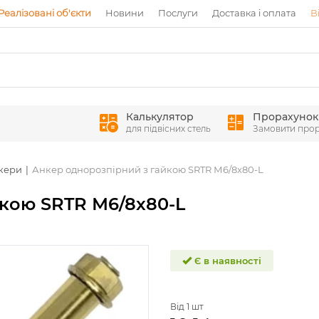
Реалізовані об'єкти
Новини
Послуги
Доставка і оплата
В
Калькулятор
Прорахунок
для підвісних стель
Замовити про
кери
Анкер однорозпірний з гайкою SRTR М6/8x80-L
йкою SRTR М6/8x80-L
Є в наявності
Від 1 шт