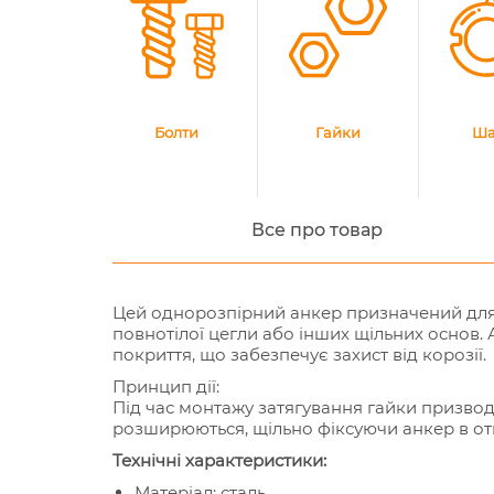
Болти
Гайки
Ша
Все про товар
Цей однорозпірний анкер призначений для ф
повнотілої цегли або інших щільних основ. 
покриття, що забезпечує захист від корозії.
Принцип дії:
Під час монтажу затягування гайки призвод
розширюються, щільно фіксуючи анкер в от
Технічні характеристики:
Матеріал: сталь