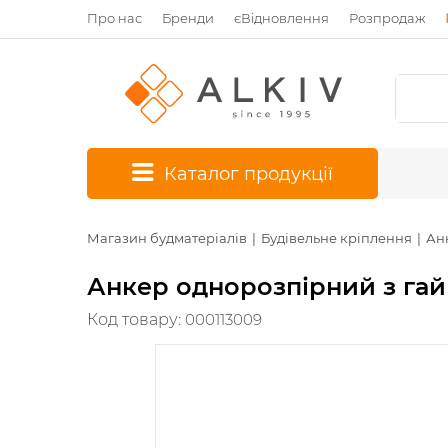
Про нас
Бренди
єВідновлення
Розпродаж
*
Каталог продукції
Магазин будматеріалів
Будівельне кріплення
Ан
Анкер однорозпірний з га
Код товару:
000113009