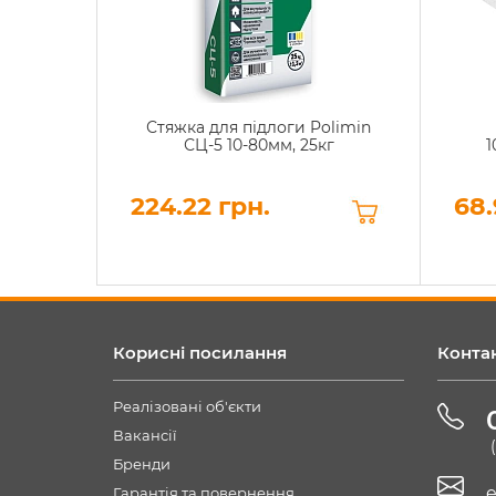
Стяжка для підлоги Polimin
СЦ-5 10-80мм, 25кг
1
224.22 грн.
68.
Корисні посилання
Конта
Реалізовані об'єкти
Вакансії
Бренди
e
Гарантія та повернення