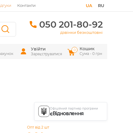
ідгуки
Контакти
UA
RU
050 201-80-92
дзвінки безкоштовні
Кошик
Увійти
0
рахунок
Сума - 0 грн
Зареєструватися
Офіційний партнер програми
єВідновлення
Опт від 2 шт