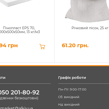
Пінопласт EPS 70,
Річковий пісок, 25 кг
000х500х50мм, 13 кг/м3
94 грн
61.20 грн.
кти
Графік роботи
Пн-Пт: 9:00-17:00
050 201-80-92
Сб: вихідний
(дзвінки безкоштовні)
Нд: вихідний
market@alkiv.ua