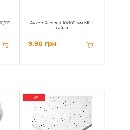
0/115
Анкер Redibolt 10х100 мм М6 +
Анке
гайка
9.90 грн
3.72
-14%