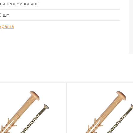
ля теплоизоляції
0 шт.
країна