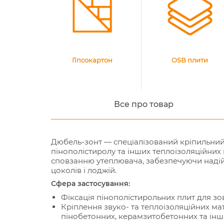
Гіпсокартон
OSB плити
Все про товар
Дюбель-зонт — спеціалізований кріпильний е
пінополістиролу та інших теплоізоляційних 
сповзанню утеплювача, забезпечуючи надійн
цоколів і лоджій.
Сфера застосування:
Фіксація пінополістирольних плит для з
Кріплення звуко- та теплоізоляційних мат
пінобетонних, керамзитобетонних та інш