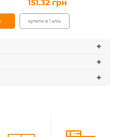
151.32 грн
к
купити в 1 клік