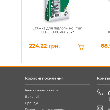
Стяжка для підлоги Polimin
СЦ-5 10-80мм, 25кг
1
224.22 грн.
68.
Корисні посилання
Конта
Реалізовані об'єкти
Вакансії
Бренди
e
Гарантія та повернення