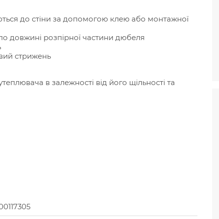
ься до стіни за допомогою клею або монтажної
 по довжині розпірної частини дюбеля
ь
вий стрижень
утеплювача в залежності від його щільності та
00117305