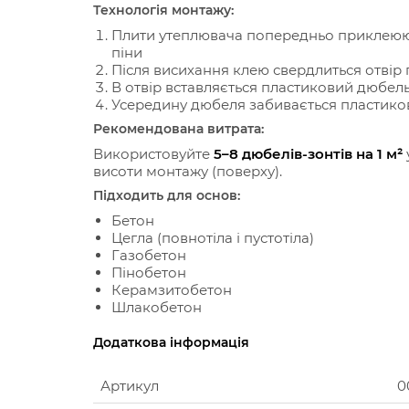
Технологія монтажу:
Плити утеплювача попередньо приклеюют
піни
Після висихання клею свердлиться отвір
В отвір вставляється пластиковий дюбел
Усередину дюбеля забивається пластико
Рекомендована витрата:
Використовуйте
5–8 дюбелів-зонтів на 1 м²
висоти монтажу (поверху).
Підходить для основ:
Бетон
Цегла (повнотіла і пустотіла)
Газобетон
Пінобетон
Керамзитобетон
Шлакобетон
Додаткова інформація
Артикул
0