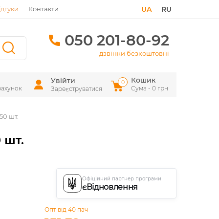
ідгуки
Контакти
UA
RU
050 201-80-92
дзвінки безкоштовні
Кошик
Увійти
0
рахунок
Сума - 0 грн
Зареєструватися
50 шт.
 шт.
Офіційний партнер програми
єВідновлення
Опт від 40 пач