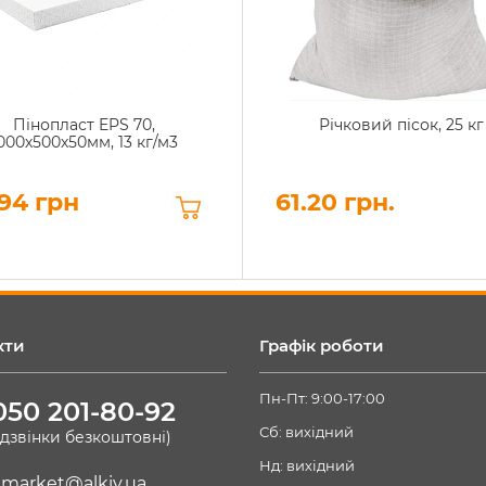
Пінопласт EPS 70,
Річковий пісок, 25 кг
000х500х50мм, 13 кг/м3
94 грн
61.20 грн.
кти
Графік роботи
Пн-Пт: 9:00-17:00
050 201-80-92
Сб: вихідний
(дзвінки безкоштовні)
Нд: вихідний
market@alkiv.ua