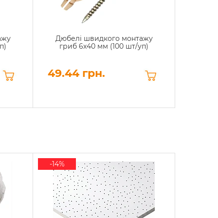
ажу
Дюбелі швидкого монтажу
Дюбе
п)
гриб 6x40 мм (100 шт/уп)
10x160
49.44 грн.
93.12
-14%