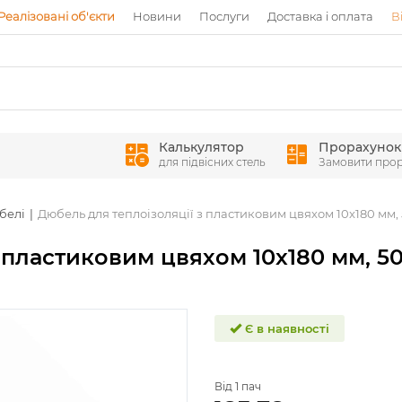
Реалізовані об'єкти
Новини
Послуги
Доставка і оплата
В
Калькулятор
Прорахунок
для підвісних стель
Замовити про
белі
Дюбель для теплоізоляції з пластиковим цвяхом 10x180 мм, 
 пластиковим цвяхом 10x180 мм, 50
Є в наявності
Від 1 пач