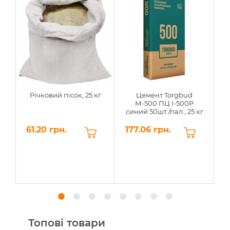
Річковий пісок, 25 кг
Цемент Torgbud
М-500 ПЦ I-500Р
синий 50шт./пал., 25 кг
61.20 грн.
177.06 грн.
1
Топові товари