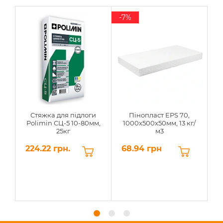
-7%
Стяжка для підлоги
Пінопласт EPS 70,
Polimin СЦ-5 10-80мм,
1000х500х50мм, 13 кг/
25кг
м3
224.22 грн.
68.94 грн
6