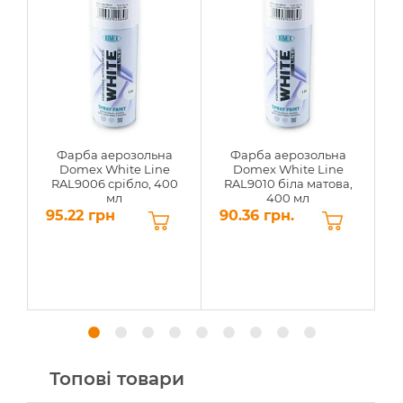
Фарба аерозольна
Фарба аерозольна
Domex White Line
Domex White Line
RAL9006 срібло, 400
RAL9010 біла матова,
мл
400 мл
95.22 грн
90.36 грн.
5
Топові товари