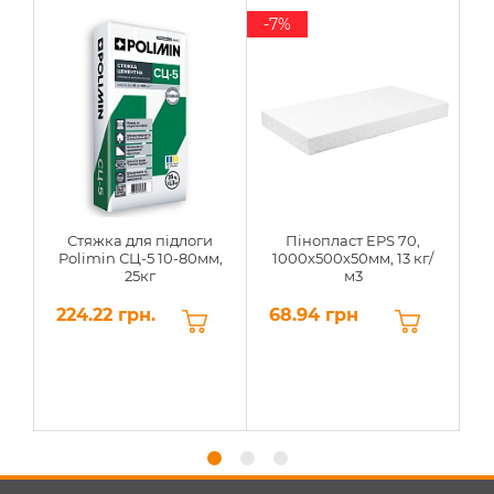
-7%
Стяжка для підлоги
Пінопласт EPS 70,
Polimin СЦ-5 10-80мм,
1000х500х50мм, 13 кг/
25кг
м3
224.22 грн.
68.94 грн
6