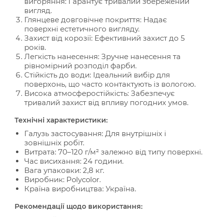
вигоряння: Гарантує тривалий збережений
вигляд.
Глянцеве довговічне покриття: Надає
поверхні естетичного вигляду.
Захист від корозії: Ефективний захист до 5
років.
Легкість нанесення: Зручне нанесення та
рівномірний розподіл фарби.
Стійкість до води: Ідеальний вибір для
поверхонь, що часто контактують із вологою.
Висока атмосферостійкість: Забезпечує
тривалий захист від впливу погодних умов.
Технічні характеристики:
Галузь застосування: Для внутрішніх і
зовнішніх робіт.
Витрата: 70–120 г/м² залежно від типу поверхні.
Час висихання: 24 години.
Вага упаковки: 2,8 кг.
Виробник: Polycolor.
Країна виробництва: Україна.
Рекомендації щодо використання: