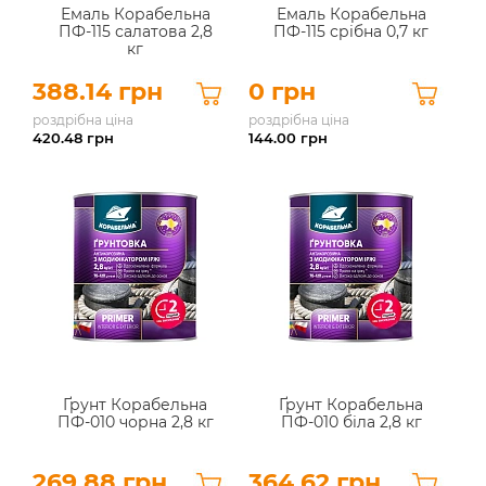
Емаль Корабельна
Емаль Корабельна
ПФ-115 салатова 2,8
ПФ-115 срібна 0,7 кг
кг
388.14 грн
0 грн
роздрібна ціна
роздрібна ціна
420.48
грн
144.00
грн
Ґрунт Корабельна
Ґрунт Корабельна
ПФ-010 чорна 2,8 кг
ПФ-010 біла 2,8 кг
269.88 грн
364.62 грн