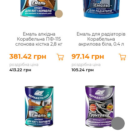
Емаль алкідна
Емаль для радіаторів
Корабельна ПФ-115
Корабельна
слонова кістка 2,8 кг
акрилова біла, 0.4 л
381.42 грн
97.14 грн
роздрібна ціна
роздрібна ціна
413.22
грн
105.24
грн