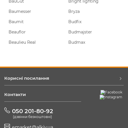
BauGut
Bright lighting
Baumesser
Bryza
Baumit
Budfix
Beauflor
Budmajster
Beaulieu Real
Budmax
Корисні посилання
Контакти
050 201-80-92
(дзвінки безкоштовні)
emarket@alkiv.ua