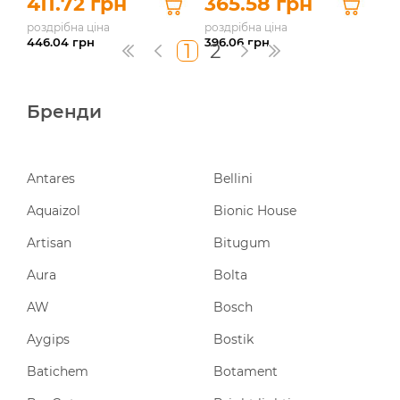
411.72 грн
365.58 грн
роздрібна ціна
роздрібна ціна
446.04
грн
396.06
грн
1
2
Бренди
Antares
Bellini
Aquaizol
Bionic House
Artisan
Bitugum
Aura
Bolta
AW
Bosch
Aygips
Bostik
Batichem
Botament