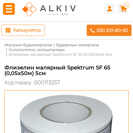
0
050 201-80-92
Калькулятор
Магазин будматеріалів
Будівельні матеріали
Склополотно, склошпалери
Флизелин малярный Spektrum SF 65 (0,05х50м) 5см
Флизелин малярный Spektrum SF 65
(0,05х50м) 5см
000113257
Код товару: