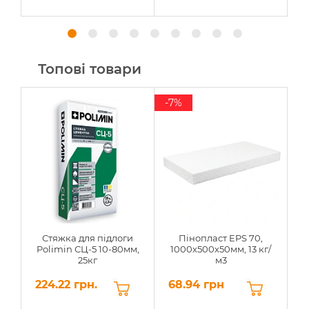
Топові товари
-7%
Стяжка для підлоги
Пінопласт EPS 70,
Polimin СЦ-5 10-80мм,
1000х500х50мм, 13 кг/
25кг
м3
224.22 грн.
68.94 грн
6