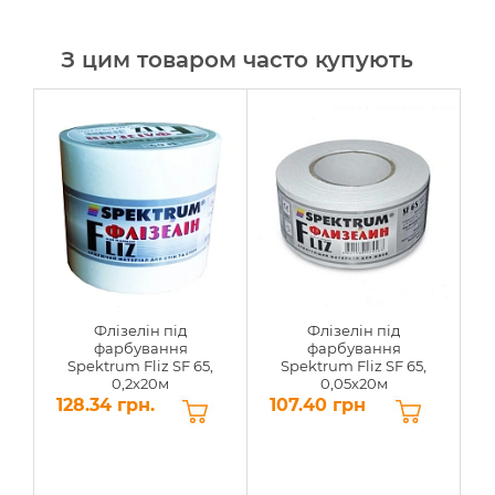
З цим товаром часто купують
Флізелін під
Флізелін під
фарбування
фарбування
Spektrum Fliz SF 65,
Spektrum Fliz SF 65,
0,2х20м
0,05х20м
128.34 грн.
107.40 грн
7