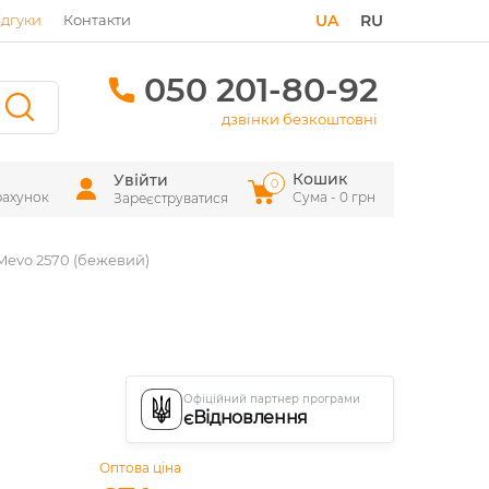
ідгуки
Контакти
UA
RU
050 201-80-92
дзвінки безкоштовні
Кошик
Увійти
0
рахунок
Сума - 0 грн
Зареєструватися
Mevo 2570 (бежевий)
Офіційний партнер програми
єВідновлення
Оптова ціна