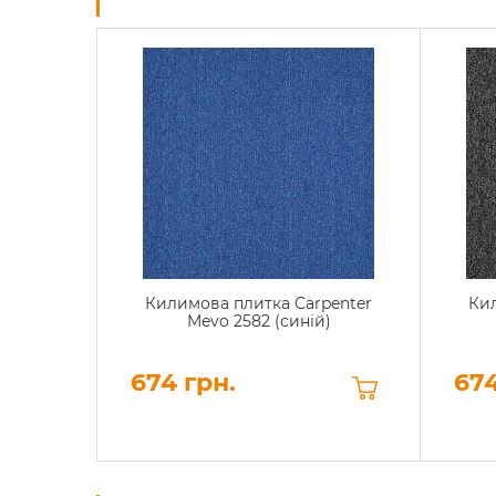
Килимова плитка Carpenter
Кил
Mevo 2582 (синій)
674 грн.
674