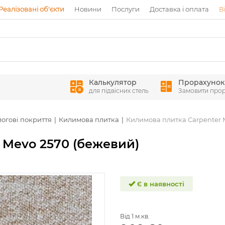
Реалізовані об'єкти
Новини
Послуги
Доставка і оплата
В
Калькулятор
Прорахунок
для підвісних стель
Замовити про
логові покриття
Килимова плитка
Килимова плитка Carpenter 
 Mevo 2570 (бежевий)
Є в наявності
Від 1 м.кв.