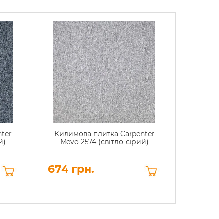
ter
Килимова плитка Carpenter
Килим
й)
Mevo 2574 (світло-сірий)
Centu
674 грн.
986.