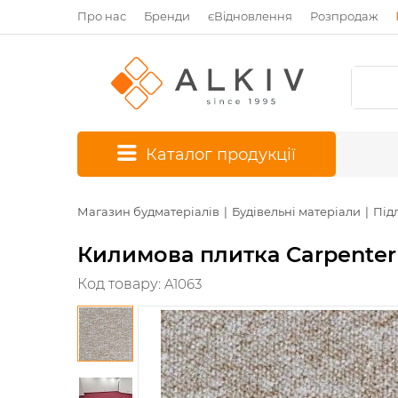
Про нас
Бренди
єВідновлення
Розпродаж
*
Каталог продукції
Магазин будматеріалів
Будівельні матеріали
Під
Килимова плитка Carpenter
Код товару:
A1063