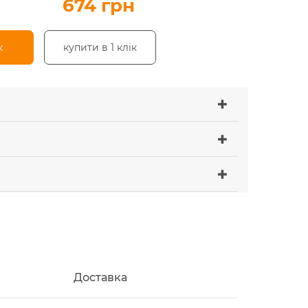
674 грн
к
купити в 1 клік
Доставка