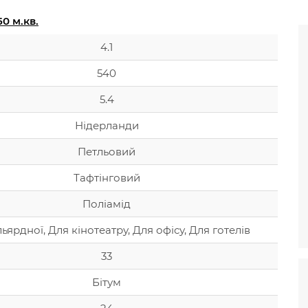
0 м.кв.
4.1
540
5.4
Нідерланди
Петльовий
Тафтінговий
Поліамід
льярдної, Для кінотеатру, Для офісу, Для готелів
33
Бітум