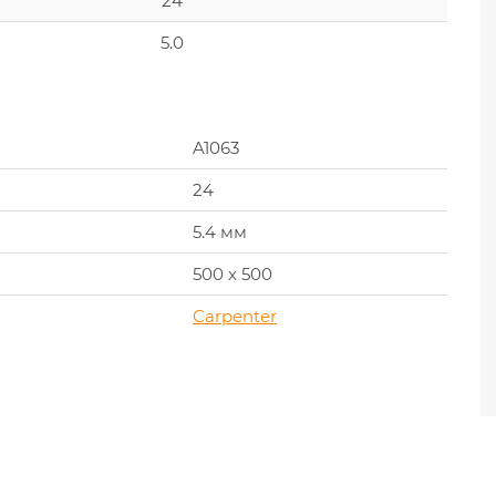
24
5.0
A1063
24
5.4 мм
500 х 500
Carpenter