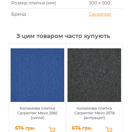
Розмір плитки (мм)
500 х 500
Бренд
Carpenter
З цим товаром часто купують
Килимова плитка
Килимова плитка
Carpenter Mevo 2582
Carpenter Mevo 2578
(синій)
(антрацит)
674 грн.
674 грн.
6