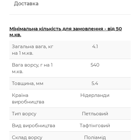
Доставка
Мінімальна кількість для замовлення - від 50
м.кв.
Загальна вага, кг
4.1
на 1 м.кв.
Вага ворсу, г на 1
540
м.кв.
Товщина, мм
5.4
Країна
Нідерланди
виробництва
Тип ворсу
Петльовий
Вид виробництва
Тафтінговий
Склад ворсу
Поліамід