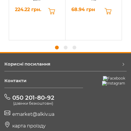
224.22 грн.
68.94 грн
6
Корисні посилання
Контакти
050 201-80-92
(дзвінки безкоштовні)
emarket@alkiv.ua
карта проїзду