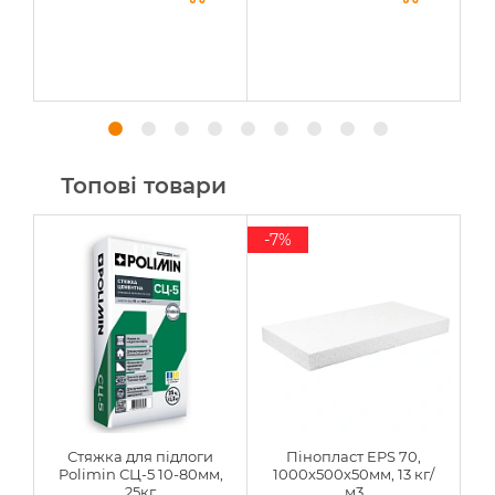
Топові товари
-7%
Стяжка для підлоги
Пінопласт EPS 70,
Polimin СЦ-5 10-80мм,
1000х500х50мм, 13 кг/
25кг
м3