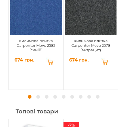
Килимова плитка
Килимова плитка
Carpenter Mevo 2582
Carpenter Mevo 2578
(синій)
(антрацит)
674 грн.
674 грн.
6
Топові товари
-7%