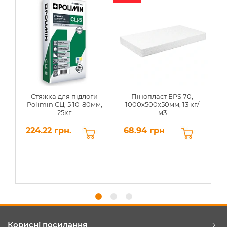
Стяжка для підлоги
Пінопласт EPS 70,
Polimin СЦ-5 10-80мм,
1000х500х50мм, 13 кг/
25кг
м3
224.22 грн.
68.94 грн
6
Корисні посилання