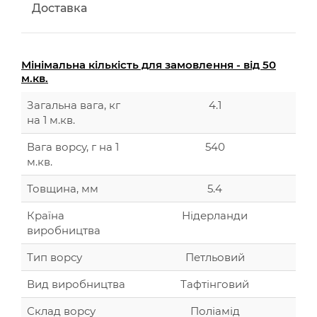
Доставка
Мінімальна кількість для замовлення - від 50
м.кв.
Загальна вага, кг
4.1
на 1 м.кв.
Вага ворсу, г на 1
540
м.кв.
Товщина, мм
5.4
Країна
Нідерланди
виробництва
Тип ворсу
Петльовий
Вид виробництва
Тафтінговий
Склад ворсу
Поліамід