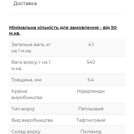
Доставка
Мінімальна кількість для замовлення - від 50
м.кв.
Загальна вага, кг
4.1
на 1 м.кв.
Вага ворсу, г на 1
540
м.кв.
Товщина, мм
5.4
Країна
Нідерланди
виробництва
Тип ворсу
Петльовий
Вид виробництва
Тафтінговий
Склад ворсу
Поліамід