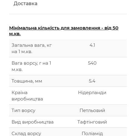
Доставка
Мінімальна кількість для замовлення - від 50
м.кв.
Загальна вага, кг
4.1
на 1 м.кв.
Вага ворсу, г на 1
540
м.кв.
Товщина, мм
5.4
Країна
Нідерланди
виробництва
Тип ворсу
Петльовий
Вид виробництва
Тафтінговий
Склад ворсу
Поліамід