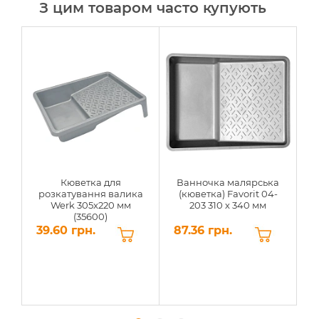
З цим товаром часто купують
Кюветка для
Ванночка малярська
розкатування валика
(кюветка) Favorit 04-
Werk 305x220 мм
203 310 х 340 мм
(35600)
39.60 грн.
87.36 грн.
1