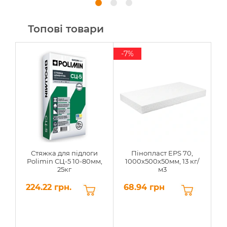
Топові товари
-7%
Стяжка для підлоги
Пінопласт EPS 70,
Polimin СЦ-5 10-80мм,
1000х500х50мм, 13 кг/
25кг
м3
224.22 грн.
68.94 грн
6