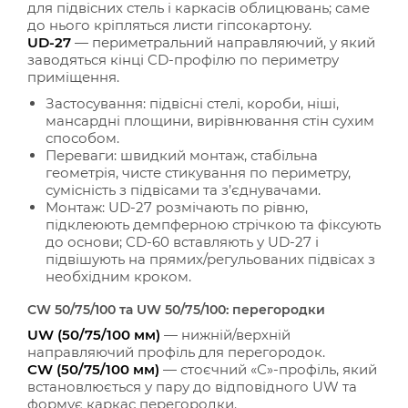
для підвісних стель і каркасів облицювань; саме
до нього кріпляться листи гіпсокартону.
UD-27
— периметральний направляючий, у який
заводяться кінці CD-профілю по периметру
приміщення.
Застосування: підвісні стелі, короби, ніші,
мансардні площини, вирівнювання стін сухим
способом.
Переваги: швидкий монтаж, стабільна
геометрія, чисте стикування по периметру,
сумісність з підвісами та з’єднувачами.
Монтаж: UD-27 розмічають по рівню,
підклеюють демпферною стрічкою та фіксують
до основи; CD-60 вставляють у UD-27 і
підвішують на прямих/регульованих підвісах з
необхідним кроком.
CW 50/75/100 та UW 50/75/100: перегородки
UW (50/75/100 мм)
— нижній/верхній
направляючий профіль для перегородок.
CW (50/75/100 мм)
— стоєчний «С»-профіль, який
встановлюється у пару до відповідного UW та
формує каркас перегородки.