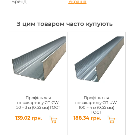
Бренд
Україна
З цим товаром часто купують
Профіль для
Профіль для
гіпсокартону СП CW-
гіпсокартону СП UW-
50 = 3 м (0,55 мм) ГОСТ
100 = 4 м (0,55 мм)
7
ГОСТ
139.02 грн.
188.34 грн.
2