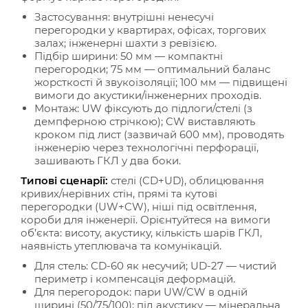
Застосування: внутрішні ненесучі
перегородки у квартирах, офісах, торгових
залах; інженерні шахти з ревізією.
Підбір ширини: 50 мм — компактні
перегородки; 75 мм — оптимальний баланс
жорсткості й звукоізоляції; 100 мм — підвищені
вимоги до акустики/інженерних проходів.
Монтаж: UW фіксують до підлоги/стелі (з
демпферною стрічкою); CW виставляють
кроком під лист (зазвичай 600 мм), проводять
інженерію через технологічні перфорації,
зашивають ГКЛ у два боки.
Типові сценарії:
стелі (CD+UD), облицювання
кривих/нерівних стін, прямі та кутові
перегородки (UW+CW), ніші під освітлення,
короби для інженерії. Орієнтуйтеся на вимоги
об’єкта: висоту, акустику, кількість шарів ГКЛ,
наявність утеплювача та комунікацій.
Для стель: CD-60 як несучий; UD-27 — чистий
периметр і компенсація деформацій.
Для перегородок: пари UW/CW в одній
ширині (50/75/100); під акустику — мінеральна