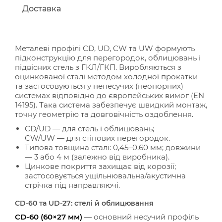
Доставка
Металеві профілі CD, UD, CW та UW формують
підконструкцію для перегородок, облицювань і
підвісних стель з ГКЛ/ГКП. Виробляються з
оцинкованої сталі методом холодної прокатки
та застосовуються у ненесучих (неопорних)
системах відповідно до європейських вимог (EN
14195). Така система забезпечує швидкий монтаж,
точну геометрію та довговічність оздоблення.
CD/UD — для стель і облицювань;
CW/UW — для стінових перегородок.
Типова товщина сталі: 0,45–0,60 мм; довжини
— 3 або 4 м (залежно від виробника).
Цинкове покриття захищає від корозії;
застосовується ущільнювальна/акустична
стрічка під направляючі.
CD-60 та UD-27: стелі й облицювання
CD-60 (60×27 мм)
— основний несучий профіль