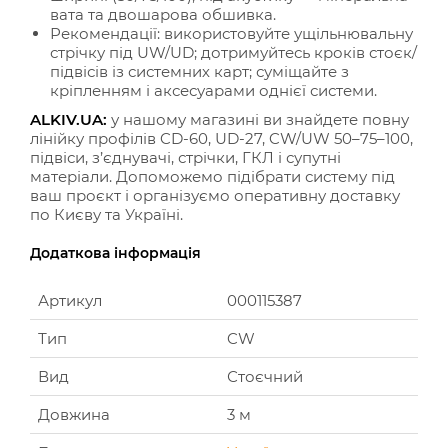
вата та двошарова обшивка.
Рекомендації: використовуйте ущільнювальну
стрічку під UW/UD; дотримуйтесь кроків стоєк/
підвісів із системних карт; суміщайте з
кріпленням і аксесуарами однієї системи.
ALKIV.UA:
у нашому магазині ви знайдете повну
лінійку профілів CD-60, UD-27, CW/UW 50–75–100,
підвіси, з’єднувачі, стрічки, ГКЛ і супутні
матеріали. Допоможемо підібрати систему під
ваш проєкт і організуємо оперативну доставку
по Києву та Україні.
Додаткова інформація
Артикул
000115387
Тип
CW
Вид
Стоєчний
Довжина
3 м