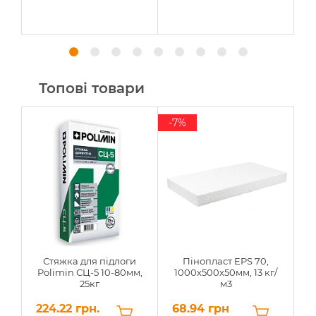
Топові товари
-7%
Стяжка для підлоги
Пінопласт EPS 70,
Polimin СЦ-5 10-80мм,
1000х500х50мм, 13 кг/
25кг
м3
224.22 грн.
68.94 грн
6