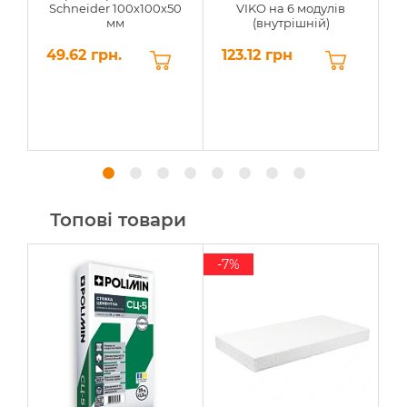
Schneider 100х100х50
VIKO на 6 модулів
мм
(внутрішній)
49.62 грн.
123.12 грн
1
Топові товари
-7%