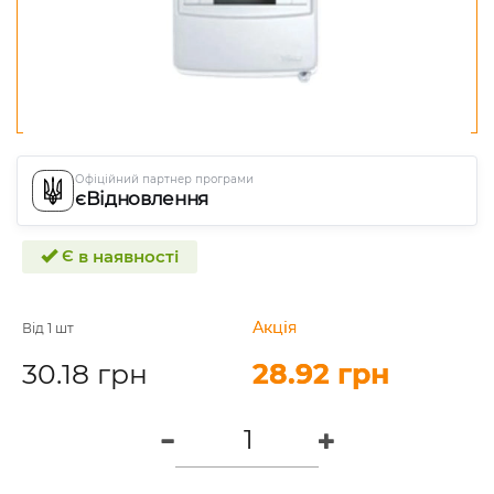
Офіційний партнер програми
єВідновлення
Є в наявності
Акція
Акція
Від 1 шт
30.18 грн
28.92 грн
28.92 грн