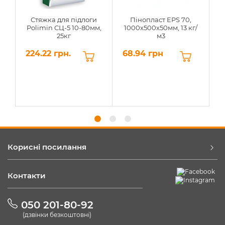
Стяжка для підлоги
Пінопласт EPS 70,
Polimin СЦ-5 10-80мм,
1000х500х50мм, 13 кг/
25кг
м3
224.22 грн.
68.94 грн
6
Корисні посилання
Контакти
050 201-80-92
(дзвінки безкоштовні)