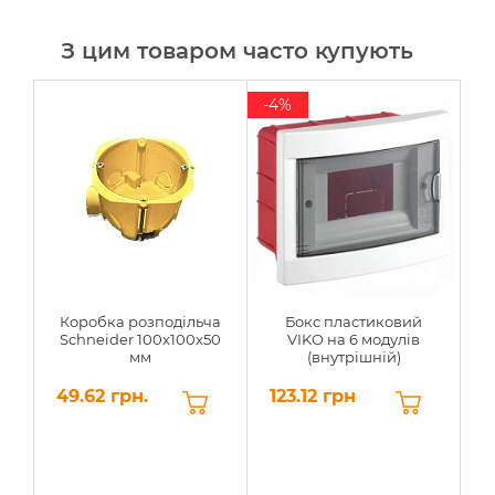
З цим товаром часто купують
-4%
-
Коробка розподільча
Бокс пластиковий
Schneider 100х100х50
VIKO на 6 модулів
мм
(внутрішній)
49.62 грн.
123.12 грн
1