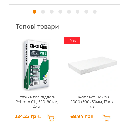
Топові товари
-7%
Стяжка для підлоги
Пінопласт EPS 70,
Polimin СЦ-5 10-80мм,
1000х500х50мм, 13 кг/
25кг
м3
224.22 грн.
68.94 грн
6