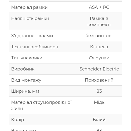
Матеріал рамки
ASA + PC
Наявність рамки
Рамка в
комплекті
З'єднання - клеми
безгвинтові
Технічні особливості
Кінцева
Тип упаковки
Флоупак
Виробник
Schneider Electriс
Вид монтажу
Прихований
Ширина, мм
83
Матеріал струмопровідної
Мідь
жили
Колір
Білий
Висота, мм
83