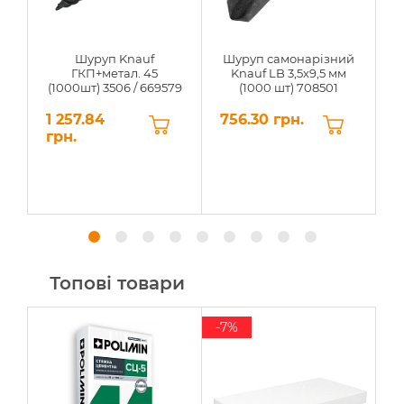
Шуруп Knauf
Шуруп самонарізний
Г
ГКП+метал. 45
Knauf LB 3,5х9,5 мм
(1000шт) 3506 / 669579
(1000 шт) 708501
1 257.84
756.30 грн.
0
грн.
Топові товари
-7%