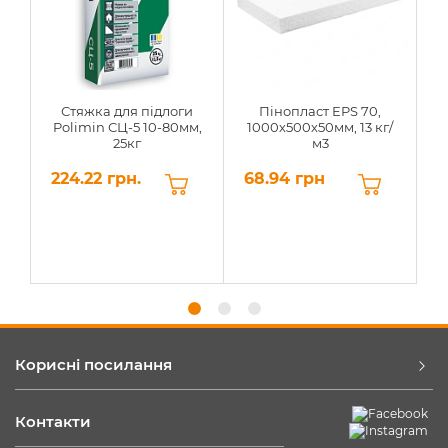
Стяжка для підлоги
Пінопласт EPS 70,
Polimin СЦ-5 10-80мм,
1000х500х50мм, 13 кг/
25кг
м3
224.22 грн.
68.94 грн
6
Корисні посилання
Контакти