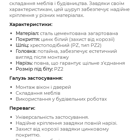
складання меблів і будівництва. Завдяки своїм
характеристикам, цей шуруп забезпечує надійне
кріплення у різних матеріалах.
Характеристики:
Матеріал:
сталь цементована загартована
Покриття:
цинк білий (захист від корозії)
Шліц:
хрестоподібний (PZ, тип PZ2)
Головка:
потайна, забезпечує естетичний
вигляд після монтажу
Нарізь:
повна, що гарантує щільне з’єднання
Розмір під біту:
PZ2
Галузь застосування:
Монтаж вікон і дверей
Складання меблів
Використання у будівельних роботах
Переваги:
Універсальність застосування.
Надійне кріплення завдяки повній нарізі.
Захист від корозії завдяки цинковому
покриттю.