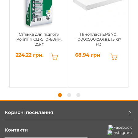
Стяжка для підлоги
Пінопласт EPS 70,
Polimin СЦ-5 10-80мм,
1000х500х50мм, 13 кг/
25кг
м3
224.22 грн.
68.94 грн
6
Корисні посилання
Контакти