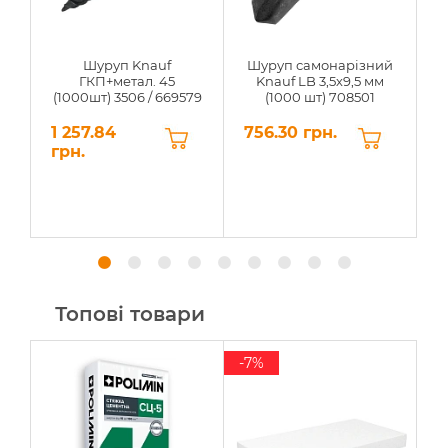
Шуруп Knauf
Шуруп самонарізний
Г
ГКП+метал. 45
Knauf LB 3,5х9,5 мм
(1000шт) 3506 / 669579
(1000 шт) 708501
1 257.84
756.30 грн.
0
грн.
Топові товари
-7%