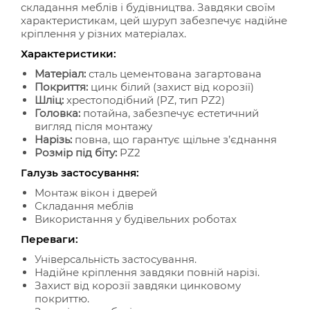
складання меблів і будівництва. Завдяки своїм
характеристикам, цей шуруп забезпечує надійне
кріплення у різних матеріалах.
Характеристики:
Матеріал:
сталь цементована загартована
Покриття:
цинк білий (захист від корозії)
Шліц:
хрестоподібний (PZ, тип PZ2)
Головка:
потайна, забезпечує естетичний
вигляд після монтажу
Нарізь:
повна, що гарантує щільне з’єднання
Розмір під біту:
PZ2
Галузь застосування:
Монтаж вікон і дверей
Складання меблів
Використання у будівельних роботах
Переваги:
Універсальність застосування.
Надійне кріплення завдяки повній нарізі.
Захист від корозії завдяки цинковому
покриттю.