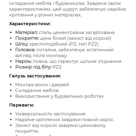
складання меблів і будівництва. Завдяки своїм
характеристикам, цей шуруп забезпечує надійне
кріплення у різних матеріалах.
Характеристики:
Матеріал:
сталь цементована загартована
Покриття:
цинк білий (захист від корозії)
Шліц:
хрестоподібний (PZ, тип PZ2)
Головка:
потайна, забезпечує естетичний
вигляд після монтажу
Нарізь:
повна, що гарантує щільне з’єднання
Розмір під біту:
PZ2
Галузь застосування:
Монтаж вікон і дверей
Складання меблів
Використання у будівельних роботах
Переваги:
Універсальність застосування.
Надійне кріплення завдяки повній нарізі.
Захист від корозії завдяки цинковому
покриттю.