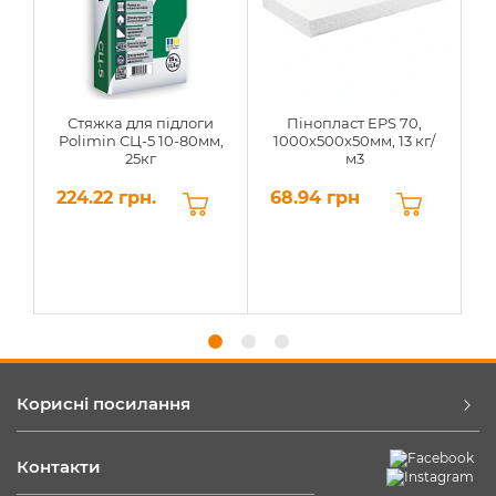
Стяжка для підлоги
Пінопласт EPS 70,
Polimin СЦ-5 10-80мм,
1000х500х50мм, 13 кг/
25кг
м3
224.22 грн.
68.94 грн
6
Корисні посилання
Контакти