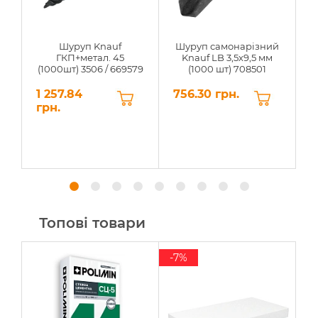
Шуруп Knauf
Шуруп самонарізний
Г
ГКП+метал. 45
Knauf LB 3,5х9,5 мм
(1000шт) 3506 / 669579
(1000 шт) 708501
1 257.84
756.30 грн.
0
грн.
Топові товари
-7%