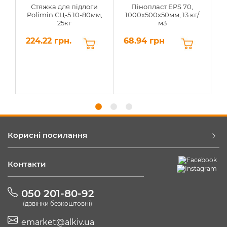
Стяжка для підлоги
Пінопласт EPS 70,
Polimin СЦ-5 10-80мм,
1000х500х50мм, 13 кг/
25кг
м3
224.22 грн.
68.94 грн
6
Корисні посилання
Контакти
050 201-80-92
(дзвінки безкоштовні)
emarket@alkiv.ua