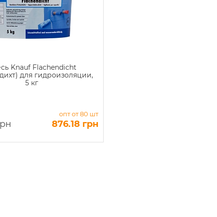
сь Knauf Flachendicht
дихт) для гидроизоляции,
5 кг
опт от 80 шт
грн
876.18 грн