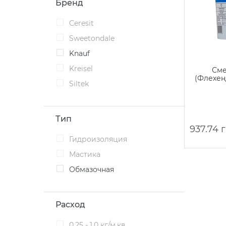
Бренд
Ceresit
Sweetondale
Knauf
Kreisel
Сме
(Флехен
Siltek
Тип
937.74 
Гидроизоляция
Мастика
Обмазочная
Расход
0,25 - 1,0 кг/м.кв