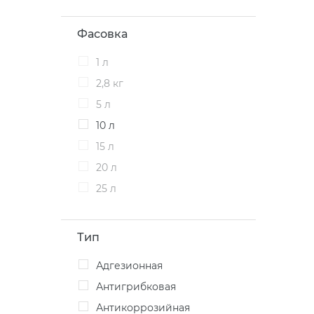
Фасовка
1 л
2,8 кг
5 л
10 л
15 л
20 л
25 л
Тип
Адгезионная
Антигрибковая
Антикоррозийная