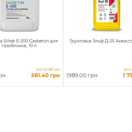
а Siltek E-200 Gasbeton для
Грунтовка Эльф Д-25 Аквасто
газоблоков, 10 л
опт от 80 шт
опт 
грн
581.40 грн
1989.00 грн
1 7