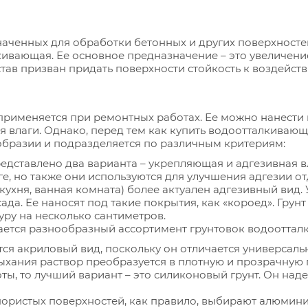
наченных для обработки бетонных и других поверхносте
кивающая. Ее основное предназначение – это увеличени
став призван придать поверхности стойкость к воздейств
именяется при ремонтных работах. Ее можно нанести в 
влаги. Однако, перед тем как купить водоотталкивающую
бразии и подразделяется по различным критериям:
дставлено два варианта – укрепляющая и адгезивная вла
ге, но также они используются для улучшения адгезии о
кухня, ванная комната) более актуален адгезивный вид.
да. Ее наносят под такие покрытия, как «короед». Грунт
уру на несколько сантиметров.
ется разнообразный ассортимент грунтовок водоотталк
ся акриловый вид, поскольку он отличается универсаль
ыхания раствор преобразуется в плотную и прозрачную 
ы, то лучший вариант – это силиконовый грунт. Он над
пористых поверхностей, как правило, выбирают алюмин