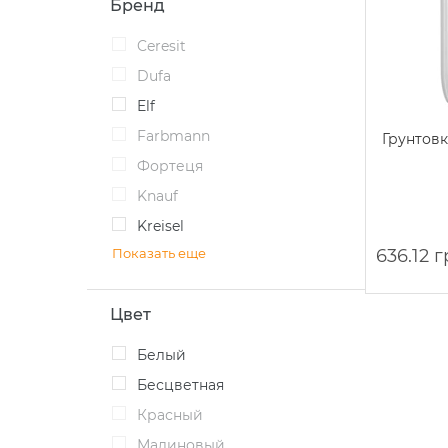
Бренд
Ceresit
Dufa
Elf
Farbmann
Грунтовк
Фортеця
Knauf
Kreisel
Показать еще
636.12 
Цвет
Белый
Бесцветная
Красный
Малиновый