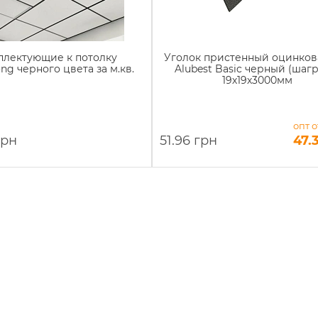
плектующие к потолку
Уголок пристенный оцинко
ng черного цвета за м.кв.
Alubest Basic черный (шаг
19х19х3000мм
опт о
грн
51.96 грн
47.