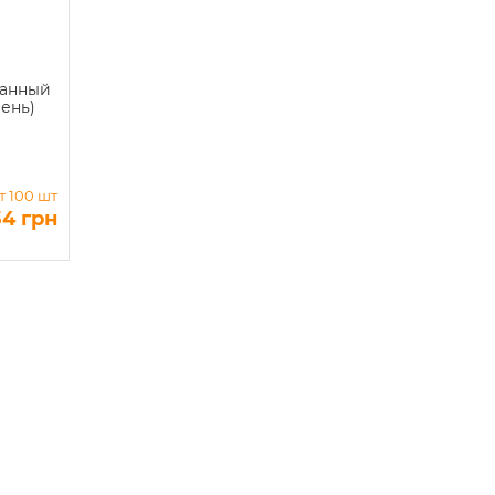
ванный
рень)
т 100 шт
34 грн