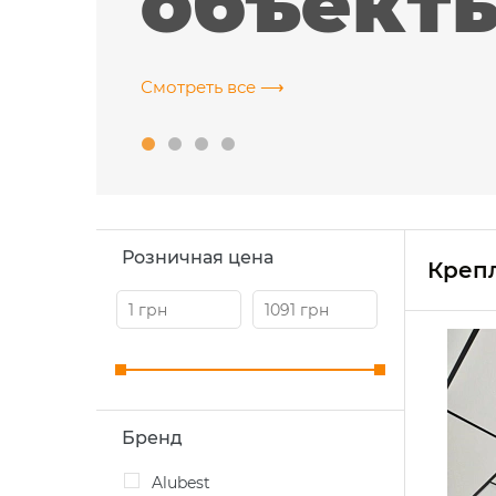
объект
Смотреть все ⟶
rve
ИТ-компания, г. Харьков
Розничная цена
Креп
Бренд
Alubest