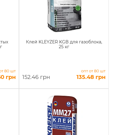
стых
Клей KLEYZER KGB для газоблока,
г
25 кг
от 80 шт
опт от 80 шт
60 грн
152.46 грн
135.48 грн