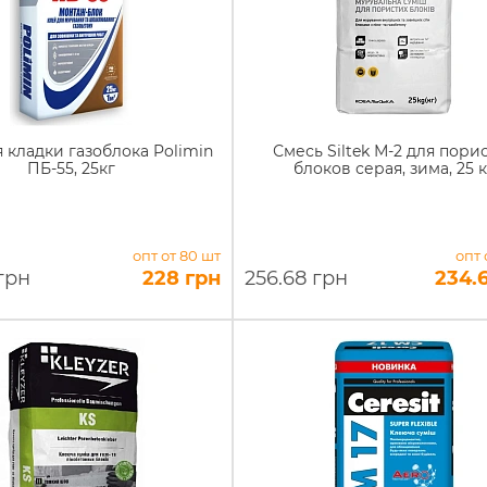
 кладки газоблока Polimin
Смесь Siltek М-2 для пори
ПБ-55, 25кг
блоков серая, зима, 25 к
опт от 80 шт
опт 
грн
228 грн
256.68 грн
234.