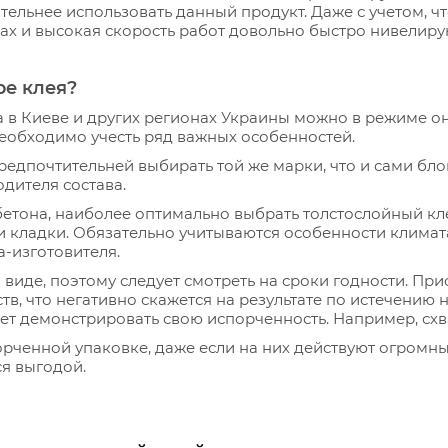
тельнее использовать данный продукт. Даже с учетом, чт
х и высокая скорость работ довольно быстро нивелиру
ре клея?
а в Киеве и других регионах Украины можно в режиме он
необходимо учесть ряд важных особенностей.
редпочтительней выбирать той же марки, что и сами бло
дителя состава.
бетона, наиболее оптимально выбрать толстослойный кле
 кладки. Обязательно учитываются особенности климата
-изготовителя.
 виде, поэтому следует смотреть на сроки годности. Пр
тв, что негативно скажется на результате по истечению 
ет демонстрировать свою испорченность. Например, схв
орченной упаковке, даже если на них действуют огромны
я выгодой.