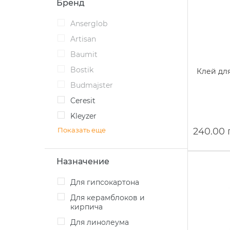
Бренд
Anserglob
Artisan
Baumit
Bostik
Клей для
Budmajster
Ceresit
Kleyzer
Показать еще
240.00 
Назначение
Для гипсокартона
Для керамблоков и
кирпича
Для линолеума