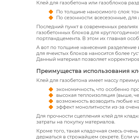
Клей для газобетона или газоблоков раз
По толщине наносимого слоя: тон
По сезонности: всесезонные, для
Последний пункт в современных реалиях
газобетонных блоков для круглогодичног
портландцемента. В этом их главная осо
А вот по толщине нанесения разделение 
для ячеистых блоков наносится более гус
Данный материал позволяет корректирова
Преимущества использования кл
Клей для газобетона имеет массу преиму
экономичность, что особенно пр
высокая теплоизоляция (выше, чем
возможность возводить любые ко
эффект монолитности из-за очень
Для прочности сцепления клей для кладки
затраты на покупку материалов.
Кроме того, такая кладочная смесь очен
держаться в строжайшем секрете. Если уч