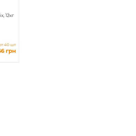
x, 12кг
от 40 шт
66 грн