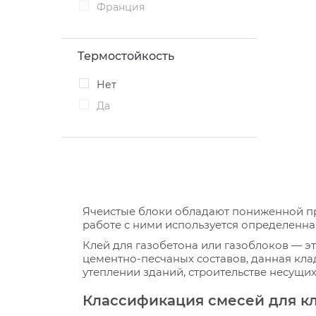
Франция
Термостойкость
Нет
Да
Ячеистые блоки обладают пониженной про
работе с ними используется определенная
Клей для газобетона или газоблоков — э
цементно-песчаных составов, данная кл
утеплении зданий, строительстве несущих 
Классификация смесей для кл