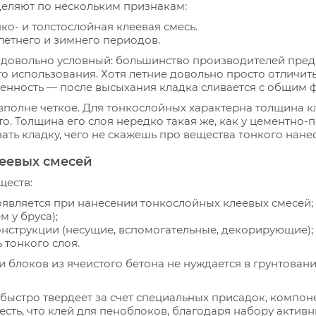
деляют по нескольким признакам:
ко- и толстослойная клеевая смесь.
 летнего и зимнего периодов.
 довольно условный: большинство производителей пред
о использования. Хотя летние довольно просто отличит
бенность — после высыхания кладка сливается с общим 
вполне четкое. Для тонкослойных характерна толщина к
то. Толщина его слоя нередко такая же, как у цементно-п
ть кладку, чего не скажешь про вещества тонкого нане
еевых смесей
ществ:
оявляется при нанесении тонкослойных клеевых смесей;
 у бруса);
нструкции (несущие, вспомогательные, декорирующие);
 тонкого слоя.
 блоков из ячеистого бетона не нуждается в грунтовани
ь быстро твердеет за счет специальных присадок, комп
есть, что клей для пеноблоков, благодаря набору активн