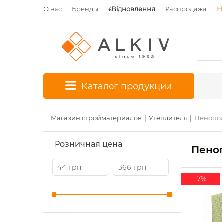
О нас
Бренды
єВідновлення
Распродажа
Н
*
Каталог продукции
Магазин стройматериалов
Утеплитель
Пенопол
Розничная цена
Пено
-7%