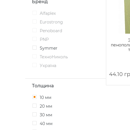
Бренд
Alfaplex
Eurostrong
Penoboard
PNP
пенопол
Symmer
ТехноНиколь
Україна
44.10 г
Толщина
10 мм
20 мм
30 мм
40 мм