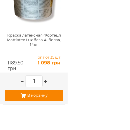
Краска латексная Фортеця
Mattlatex Lux база А, белая,
14кг
опт от 35 шт
1189.50
1 098 грн
грн
В корзину