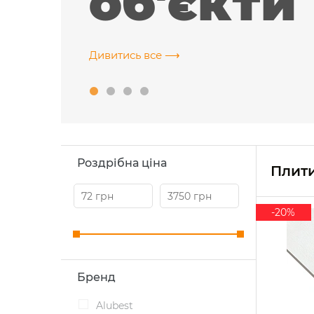
об'єкти
Дивитись все ⟶
rve
 ІТ-компанія, м. Харків
Роздрібна ціна
Плити
-20%
Бренд
Alubest