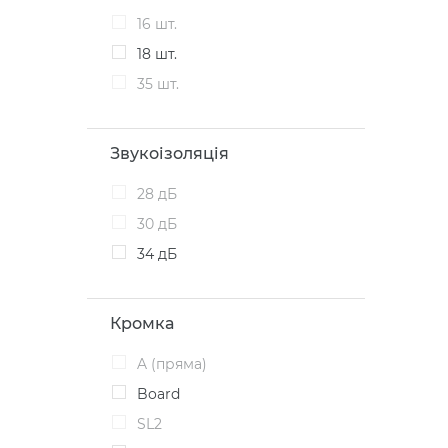
16 шт.
18 шт.
35 шт.
Звукоізоляція
28 дБ
30 дБ
34 дБ
Кромка
A (пряма)
Board
SL2