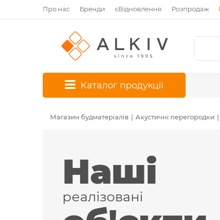
Про нас
Бренди
єВідновлення
Розпродаж
*
Каталог продукції
Магазин будматеріалів
Акустичні перегородки
Наші
реалізовані