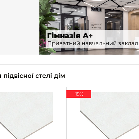
Гімназія А+
Приватний навчальний заклад, 
 підвісної стелі дім
-19%