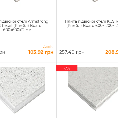
ідвісної стелі Armstrong
Плита підвісної стелі KCS R
 Retail (Рітейл) Board
(Рітейл) Board 600х1200х1
600х600х12 мм
Акція
грн
103.92 грн
257.40 грн
208.
-7%