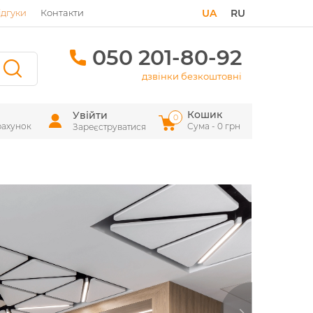
ідгуки
Контакти
UA
RU
050 201-80-92
дзвінки безкоштовні
Кошик
Увійти
0
рахунок
Сума - 0 грн
Зареєструватися