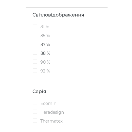
Світловідображення
81 %
85 %
87 %
88 %
90 %
92 %
Серія
Ecomin
Heradesign
Thermatex