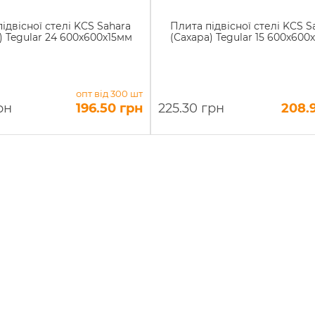
ідвісної стелі KCS Sahara
Плита підвісної стелі KCS S
) Tegular 24 600х600х15мм
(Сахара) Tegular 15 600х600
опт від 300 шт
рн
196.50 грн
225.30 грн
208.