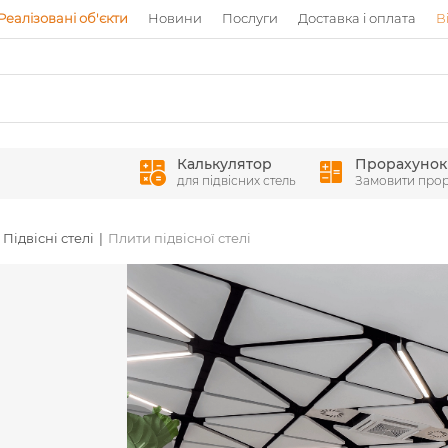
Реалізовані об'єкти
Новини
Послуги
Доставка і оплата
В
Калькулятор
Прорахунок
для підвісних стель
Замовити про
Підвісні стелі
Плити підвісної стелі