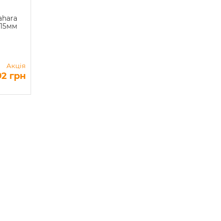
ahara
х15мм
Акція
92 грн