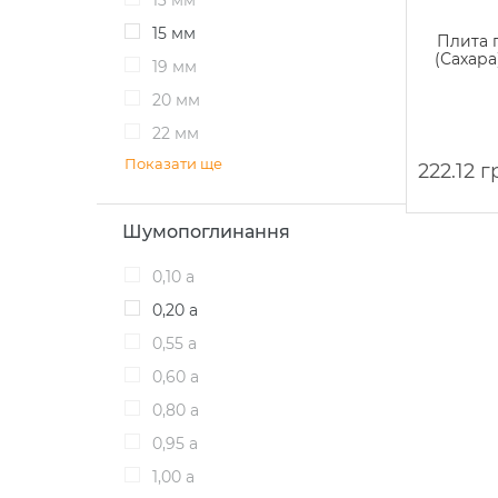
13 мм
15 мм
Плита п
(Сахара
19 мм
20 мм
22 мм
Показати ще
222.12 г
Шумопоглинання
0,10 a
0,20 а
0,55 a
0,60 а
0,80 a
0,95 а
1,00 а