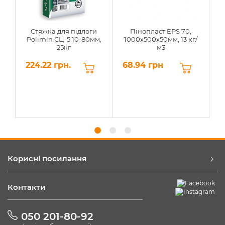
Стяжка для підлоги
Пінопласт EPS 70,
Polimin СЦ-5 10-80мм,
1000х500х50мм, 13 кг/
25кг
м3
224.22 грн.
68.94 грн
6
Корисні посилання
Контакти
050 201-80-92