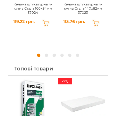
Кельма штукатурна 4-
Кельма штукатурна 4-
кутна Сталь 160x84мм
кутна Сталь 140x82мм
37024
37023
119.22 грн.
113.76 грн.
1
Топові товари
-7%