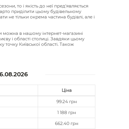
зони, то і якість до неї пред'являється
 варто приділити цьому будівельному
ти не тільки окрема частина будівлі, але і
ми можна в нашому інтернет-магазині
Києву і області столиці. Завдяки цьому
у точку Київської області. Також
6.08.2026
Ціна
99.24 грн
1 188 грн
662.40 грн