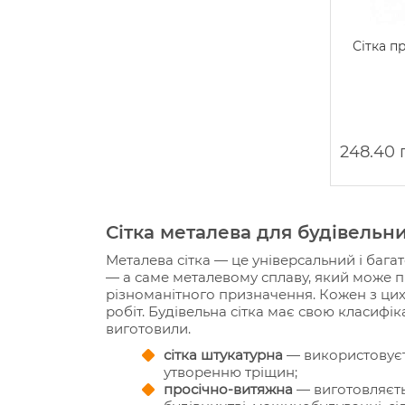
Сітка п
248.40 
Сітка металева для будівельни
Металева сітка — це універсальний і бага
— а саме металевому сплаву, який може п
різноманітного призначення. Кожен з цих
робіт. Будівельна сітка має свою класифік
виготовили.
сітка штукатурна
— використовуєть
утворенню тріщин;
просічно-витяжна
— виготовляєть