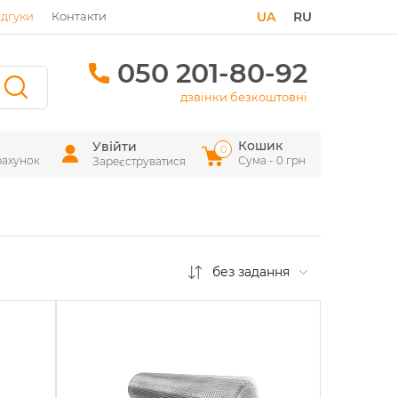
ідгуки
Контакти
UA
RU
050 201-80-92
дзвінки безкоштовні
Кошик
Увійти
0
рахунок
Сума - 0 грн
Зареєструватися
без задання