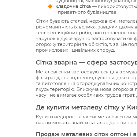
будівництві, машинобудуванні, сі
кладочна сітка
— використовується
і приватного будівництва.
Сітки бувають сталеві, нержавіючі, метале
різноманітність їх велика, завдяки цьому
теплоізоляційних
робіт, виготовлення опа
чарунок її дуже зручно застосовувати як 
огорожу територій та об'єктів, т. зв. Це 
промислових і цивільних споруд.
Сітка зварна — сфера застосу
Металеві сітки застосовуються для армуван
фільтрації, зневоднення, сушіння, для ого
та виготовлення огороджувальних констру
якусь територію. Блискуча нова огорожа 
часу і не вимагає особливих трудовитрат. Д
Де купити металеву сітку у Ки
Купити недорогі та якісні металеві сітки
нас ви можете знайти каталог, де є чи не
Продаж металевих сіток оптом і 