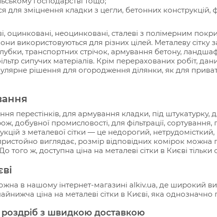
льському господарстві тощо;
 для зміцнення кладки з цегли, бетонних конструкцій, 
ві, оцинковані, неоцинковані, сталеві з полімерним покрит
 вони використовуються для різних цілей. Металеву сітку
лубки, транспортних стрічок, армування бетону, ландша
фільтр сипучих матеріалів. Крім перерахованих робіт, да
популярне рішення для огородження ділянки, як для приватн
вання
ня перестінків, для армування кладки, під штукатурку, дл
рож, добувної промисловості, для фільтрації, сортування,
кцій з металевої сітки — це недорогий, нетрудомісткий,
пристойно виглядає, розмір відповідних комірок можна п
о того ж, доступна ціна на металеві сітки в Києві тільки 
єві
 можна в нашому інтернет-магазині alkiv.ua, де широкий в
 найнижча ціна на металеві сітки в Києві, яка однозначно
в роздріб з швидкою доставкою