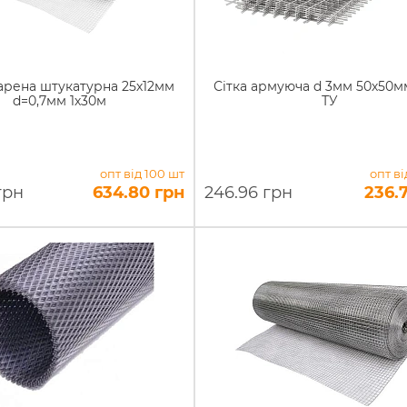
варена штукатурна 25х12мм
Сітка армуюча d 3мм 50х50м
d=0,7мм 1х30м
ТУ
опт від 100 шт
опт ві
грн
634.80 грн
246.96 грн
236.