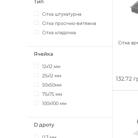
Тип
Сітка штукатурна
Сітка просічно-витяжна
Сітка кладочна
Сітка ар
Ячейка
12х12 мм
25х12 мм
132.72 г
50х50мм
75х75 мм
100х100 мм
D дроту
0,7 мм