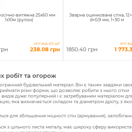
росічно-витяжна 25х60 мм
Зварна оцинкована сітка, 12×
1x10м (рулон)
d=0,9 мм, 1×30 м
опт від 40 шт
опт ві
грн
238.08 грн
1850.40 грн
1 773.
х робіт та огорож
тогранний будівельний матеріал. Він є таким завдяки сво
риймати різні форми, що дозволяє робити з нього сітки
 видів дуже популярний і є затребуваним матеріалом для
ацію, яка визначається складом та діаметром дроту, з яког
ся для збільшення міцності стін (армування), запобіган
ся з цільного листа металу, має широку сферу використа