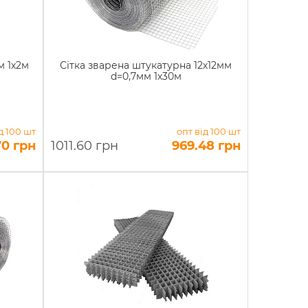
м 1х2м
Сітка зварена штукатурна 12х12мм
d=0,7мм 1х30м
д 100 шт
опт від 100 шт
70 грн
1011.60 грн
969.48 грн