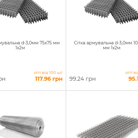
мувальна d-3,0мм 75х75 мм
Сітка армувальна d-3,0мм 10
1х2м
мм 1х2м
опт від 100 шт
опт ві
рн
117.96 грн
99.24 грн
95.