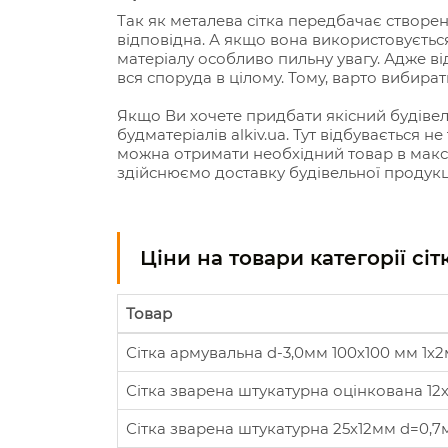
Так як металева сітка передбачає створенн
відповідна. А якщо вона використовується
матеріалу особливо пильну увагу. Адже від
вся споруда в цілому. Тому, варто вибират
Якщо Ви хочете придбати якісний будівел
будматеріалів alkiv.ua. Тут відбувається н
можна отримати необхідний товар в максим
здійснюємо доставку будівельної продукці
Ціни на товари категорії сі
Товар
Сітка армувальна d-3,0мм 100х100 мм 1х2
Сітка зварена штукатурна оцінкована 12
Сітка зварена штукатурна 25х12мм d=0,7