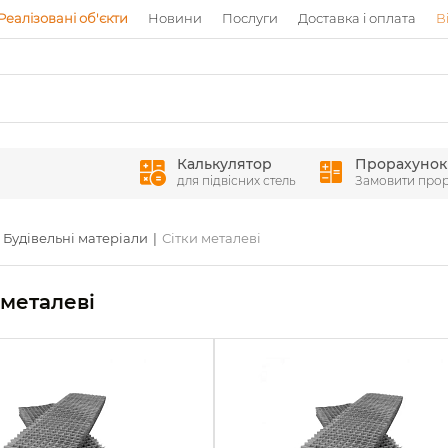
Реалізовані об'єкти
Новини
Послуги
Доставка і оплата
В
Калькулятор
Прорахунок
для підвісних стель
Замовити про
Будівельні матеріали
Сітки металеві
 металеві