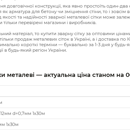
я довговічної конструкції, яка явно простоїть один-два се
 як арматура для бетону чи зміцнення стіни, то і зовсім
 якості та надійності зварної металевої сітки може залежа
и тільки перевірені магазини і виробників.
ьний матеріал, то купити зварну сітку за оптовими ціна
е тільки продаж металевих сіток в Україні, а і доставка по 
ально короткі терміни — буквально за 1-3 дня у будь-як
ї в будь-який регіон України.
тки металеві — актуальна ціна станом на
0
м
х12мм d=0,7мм 1х30м
мм 1х30м