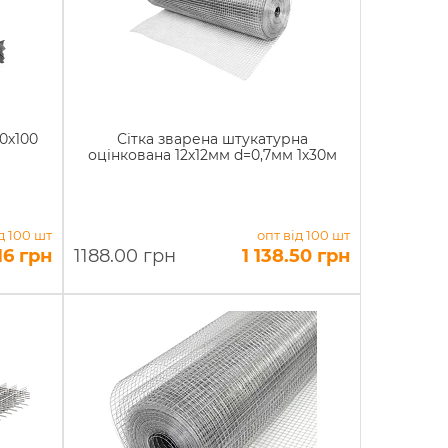
0х100
Сітка зварена штукатурна
оцінкована 12х12мм d=0,7мм 1х30м
д 100 шт
опт від 100 шт
16 грн
1188.00 грн
1 138.50 грн