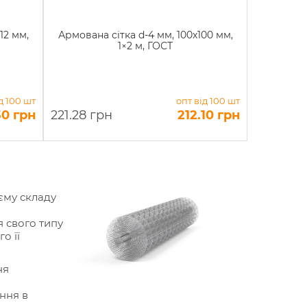
12 мм,
Армована сітка d-4 мм, 100x100 мм,
1×2 м, ГОСТ
д 100 шт
опт від 100 шт
30 грн
221.28 грн
212.10 грн
єму складу
 свого типу
о її
ня
ння в