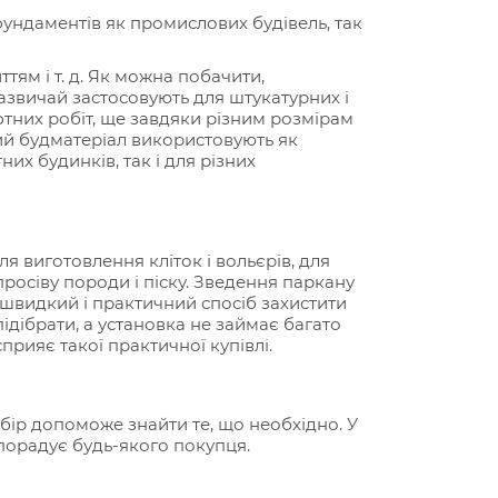
фундаментів як промислових будівель, так
тям і т. д. Як можна побачити,
 зазвичай застосовують для
штукатурних
і
фтних робіт, ще завдяки різним розмірам
ний будматеріал використовують як
их будинків, так і для різних
я виготовлення кліток і вольєрів, для
 просіву породи і піску. Зведення паркану
 швидкий і практичний спосіб захистити
ідібрати, а установка не займає багато
сприяє такої практичної купівлі.
ибір допоможе знайти те, що необхідно. У
 порадує будь-якого покупця.