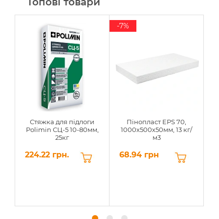
Топові товари
-7%
Стяжка для підлоги
Пінопласт EPS 70,
Polimin СЦ-5 10-80мм,
1000х500х50мм, 13 кг/
25кг
м3
224.22 грн.
68.94 грн
6