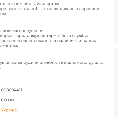
оти ключем або гайковертом
 кріплення та запобігає пошкодженню деревини
вом
легке загвинчування.
корозії, продовжуючи термін його служби.
 розподіл навантаження та надійне з'єднання.
рументом.
удівництва будинків, меблів та інших конструкцій.
.
000094411
6,0 мм
Україна