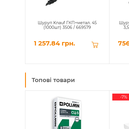
Шуруп Knauf ГКП+метал. 45
Шуру
(1000шт) 3506 / 669579
3,
1 257.84 грн.
756
Топові товари
-7%