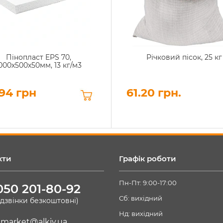
Пінопласт EPS 70,
Річковий пісок, 25 кг
000х500х50мм, 13 кг/м3
94 грн
61.20 грн.
кти
Графік роботи
Пн-Пт: 9:00-17:00
050 201-80-92
Сб: вихідний
(дзвінки безкоштовні)
Нд: вихідний
market@alkiv.ua