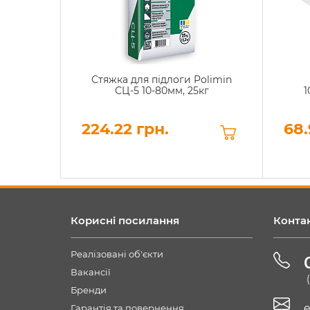
Стяжка для підлоги Polimin
СЦ-5 10-80мм, 25кг
1
224.22 грн.
68.
Корисні посилання
Конта
Реалізовані об'єкти
Вакансії
Бренди
e
Гарантія та повернення