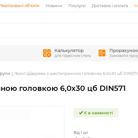
Реалізовані об'єкти
Новини
Послуги
Доставка і оплата
В
Калькулятор
Прорахунок
для підвісних стель
Замовити про
рупи
Гвинт д/дерева з шестигранною головкою 6,0х30 цб DIN571
нною головкою 6,0х30 цб DIN571
Є в наявності
Від 1 шт