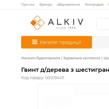
Про нас
Бренди
єВідновлення
Розпродаж
*
Каталог продукції
Магазин будматеріалів
Будівельне кріплення
Шу
Гвинт д/дерева з шестигра
Код товару:
000094411