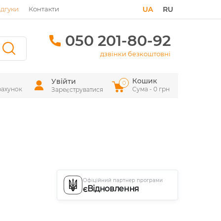
ідгуки
Контакти
UA
RU
050 201-80-92
дзвінки безкоштовні
Кошик
Увійти
0
рахунок
Сума - 0 грн
Зареєструватися
Офіційний партнер програми
єВідновлення