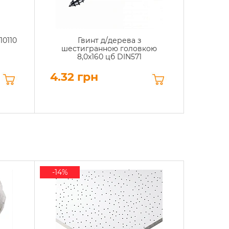
10110
Гвинт д/дерева з
Шуруп
шестигранною головкою
8,0х160 цб DIN571
4.32 грн
0.12 
-14%