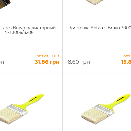
ntares Bravo радиаторный
Кисточка Antares Bravo 300
№1 3006/3206
опт от 10 шт
опт
рн
31.86 грн
18.60 грн
15.