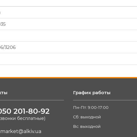
я
035
06/3206
кты
График работы
Пн-Пт: 9:00-17:00
050 201-80-92
Сб: выходной
(звонки бесплатные)
Вс: выходной
market@alkiv.ua