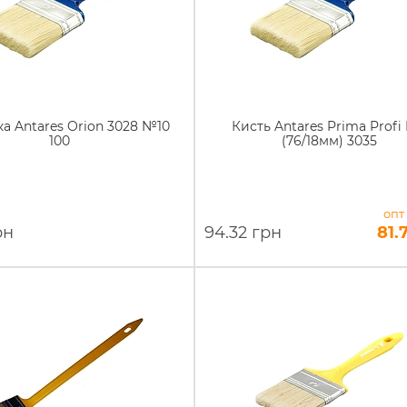
а Antares Orion 3028 №10
Кисть Antares Prima Profi
100
(76/18мм) 3035
опт
рн
94.32 грн
81.