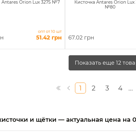
 Antares Orion Lux 3275 №7
Кисточка Antares Orion Lux
№80
опт от 10 шт
рн
51.42 грн
67.02 грн
Показать еще 12 тов
1
2
3
4
...
кисточки и щётки — актуальная цена на
0