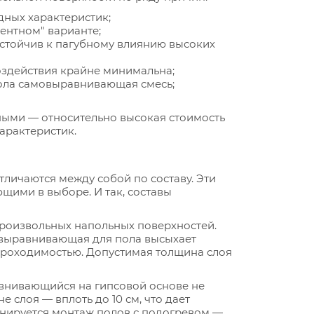
дных характеристик;
ентном" варианте;
стойчив к пагубному влиянию высоких
оздействия крайне минимальна;
 пола самовыравнивающая смесь;
ными — относительно высокая стоимость
арактеристик.
личаются между собой по составу. Эти
щими в выборе. И так, составы
роизвольных напольных поверхностей.
овыравнивающая для пола высыхает
 проходимостью. Допустимая толщина слоя
авнивающийся на гипсовой основе не
 слоя — вплоть до 10 см, что дает
анируется монтаж полов с подогревом —