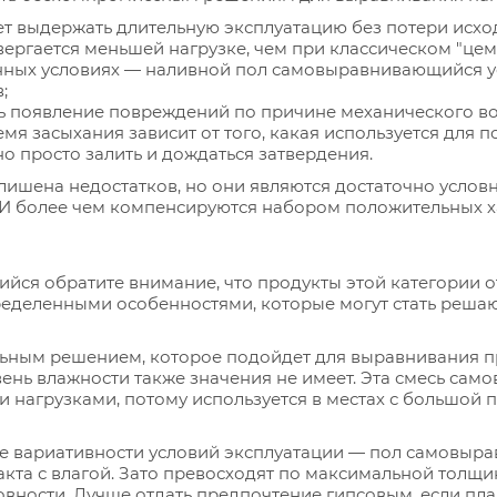
т выдержать длительную эксплуатацию без потери исхо
ергается меньшей нагрузке, чем при классическом "цем
нных условиях — наливной пол самовыравнивающийся у
;
ь появление повреждений по причине механического в
мя засыхания зависит от того, какая используется для
о просто залить и дождаться затвердения.
ишена недостатков, но они являются достаточно услов
 И более чем компенсируются набором положительных х
я обратите внимание, что продукты этой категории от
ределенными особенностями, которые могут стать решаю
ьным решением, которое подойдет для выравнивания п
нь влажности также значения не имеет. Эта смесь сам
и нагрузками, потому используется в местах с большой
не вариативности условий эксплуатации — пол самовыр
та с влагой. Зато превосходят по максимальной толщине
вности. Лучше отдать предпочтение гипсовым, если пл