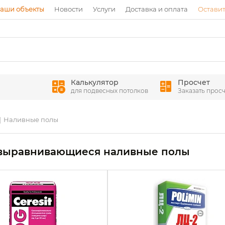
аши объекты
Новости
Услуги
Доставка и оплата
Оставит
Калькулятор
Просчет
для подвесных потолков
Заказать просч
Наливные полы
выравнивающиеся наливные полы