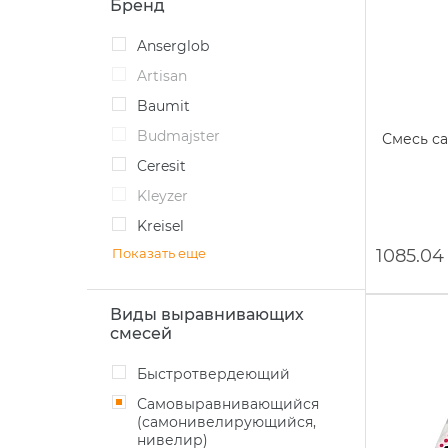
Бренд
Anserglob
Artisan
Baumit
Budmajster
Смесь с
Ceresit
Kleyzer
Kreisel
Показать еще
1085.04
Виды выравнивающих
смесей
Быстротвердеющий
Самовыравнивающийся
(самонивелирующийся,
нивелир)