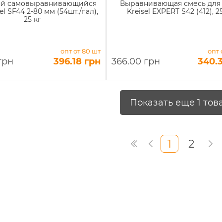
ой cамовыравнивающийся
Выравнивающая смесь для
el SF44 2-80 мм (54шт./пал),
Kreisel EXPERT S42 (412), 2
25 кг
опт от 80 шт
опт 
грн
396.18 грн
366.00 грн
340.
Показать еще 1 тов
1
2