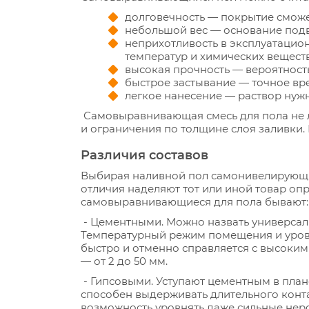
долговечность — покрытие сможе
небольшой вес — основание подв
неприхотливость в эксплуатацио
температур и химических веществ
высокая прочность — вероятност
быстрое застывание — точное вре
легкое нанесение — раствор нужн
Самовыравнивающая смесь для пола не л
и ограничения по толщине слоя заливки.
Различия составов
Выбирая наливной пол самонивелирующийс
отличия наделяют тот или иной товар оп
самовыравнивающиеся для пола бывают:
- Цементными. Можно назвать универсал
Температурный режим помещения и урове
быстро и отменно справляется с высоким
— от 2 до 50 мм.
- Гипсовыми. Уступают цементным в пла
способен выдерживать длительного контак
возможность уровнять даже сильные неро