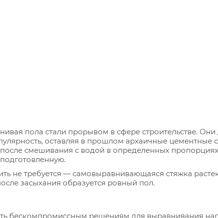
нивая пола стали прорывом в сфере строительстве. Они
пулярность, оставляя в прошлом архаичные цементные
 после смешивания с водой в определенных пропорциях 
 подготовленную.
ть не требуется — самовыравнивающаяся стяжка растек
после засыхания образуется ровный пол.
ь бескомпромиссным решениям для выравнивания напо