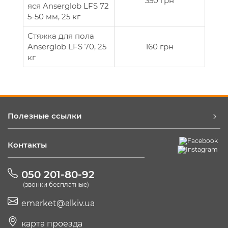
350 грн
яся Anserglob LFS 72
5-50 мм, 25 кг
Стяжка для пола
Anserglob LFS 70, 25
160 грн
кг
Полезные ссылки
Контакты
050 201-80-92
(звонки бесплатные)
emarket@alkiv.ua
карта проезда