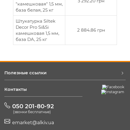
3 292.20 грн
"камешковая" 1,5 мм,
база белая, 25 кг
Штукатурка Siltek
Decor Pro Si&Si
2 884.86 грн
камешковая 1,5 мм,
база DА, 25 кг
Полезные ссылки
Контакты
050 201-80-92
(звонки бесплатные)
emarket@alkiv.ua