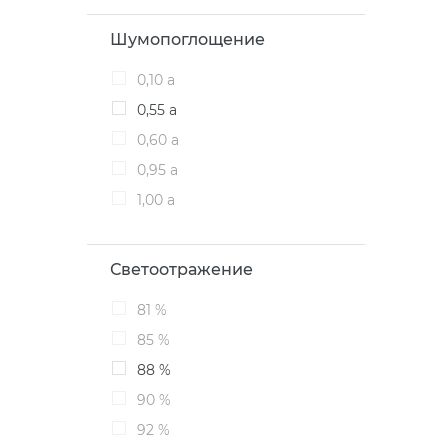
Шумопоглощение
0,10 a
0,55 a
0,60 а
0,95 а
1,00 а
Светоотражение
81 %
85 %
88 %
90 %
92 %