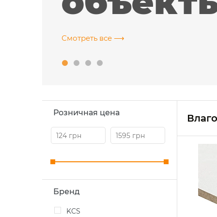
объект
Смотреть все ⟶
rve
ИТ-компания, г. Харьков
Розничная цена
Влаго
Бренд
KCS