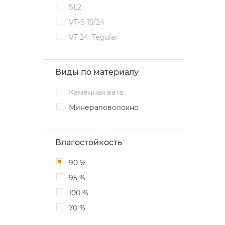
SL2
VT-S 15/24
VT 24, Tegular
Виды по материалу
Каменная вата
Минераловолокно
Влагостойкость
90 %
95 %
100 %
70 %