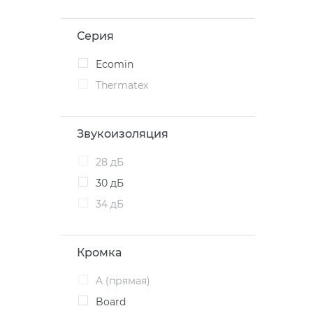
Серия
Ecomin
Thermatex
Звукоизоляция
28 дБ
30 дБ
34 дБ
Кромка
A (прямая)
Board