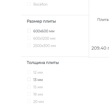
Rockfon
Плита 
Размер плиты
600х600 мм
600х1200 мм
2500х300 мм
209.40 
Толщина плиты
12 мм
13 мм
15 мм
19 мм
20 мм