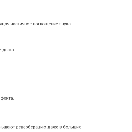
щая частичное поглощение звука.
е дыма.
ффекта.
еньшают реверберацию даже в больших