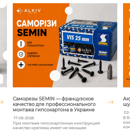
Саморезы SEMIN — французское
Аку
качество для профессионального
шу
монтажа гипсокартона в Украине
02-0
В б
17-06-2026
конт
При монтаже гипсокартонных конструкций
комф
качество крепежа имеет не меньшее