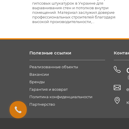
о
гипсовых штукатурок в Украине для
выравнивания стен и потолков внутри
помещений. Материал заслужил доверие
в в
профессиональных строителей благодаря
высокой производительности,...
Полезные ссылки
Конта
Реализованные объекты
Вакансии
Бренды
e
Гарантия и возврат
Политика конфиденциальности
к
Партнерство