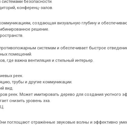
и системами безопасности.
диторий, конференц-залов.
коммуникациям, создающая визуальную глубину и обеспечиваю
мбинированное решение.
ространств.
.
 противопожарным системам и обеспечивает быстрое отведени
рных помещений.
ов, где важна вентиляция и стильный интерьер.
иевых реек.
яцию, трубы и другие коммуникации.
ий вид.
еров реек. Может имитировать дерево для создания уютного э
ает снизить уровень эха.
Ц.
 Они поглощают отражённые звуковые волны и эффективно ум