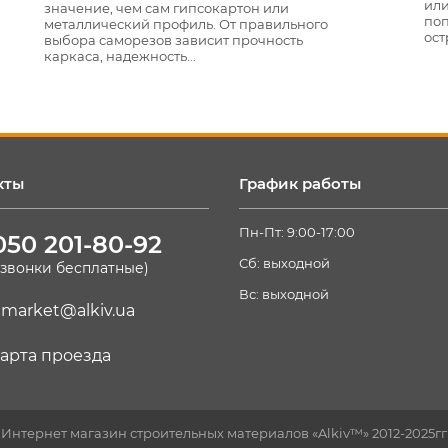
или 
значение, чем сам гипсокартон или
попу
металлический профиль. От правильного
остр
выбора саморезов зависит прочность
каркаса, надежность...
кты
График работы
Пн-Пт: 9:00-17:00
050 201-80-92
Сб: выходной
(звонки бесплатные)
Вс: выходной
market@alkiv.ua
арта проезда
Интернет магазин строительных материалов «Alkiv™» 2012-2025гг