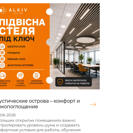
стические острова – комфорт и
Мастика дл
мопоглощение
современно
восстановл
6-2026
ольших открытых помещениях важно
02-06-2026
ролировать уровень шума и создавать
Дороги, парко
ортные условия для работы, обучения
подъездные п