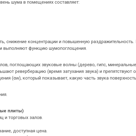
вень шума в помещениях составляет:
ть, снижение концентрации и повышенную раздражительность.
о и выполняют функцию шумопоглощения.
лов, поглощающих звуковые волны (дерево, гипс, минеральные
еньшают реверберацию (время затухания звука) и препятствуют 
ния (αw), который показывает, какую часть звука поверхност
ния.
тые плиты)
ц и торговых залов.
ание, доступная цена.