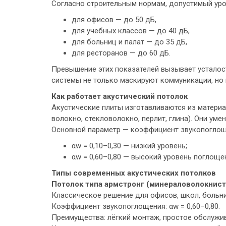
Согласно строительным нормам, допустимый уро
для офисов — до 50 дБ,
для учебных классов — до 40 дБ,
для больниц и палат — до 35 дБ,
для ресторанов — до 60 дБ.
Превышение этих показателей вызывает усталос
системы не только маскируют коммуникации, н
Как работает акустический потолок
Акустические плиты изготавливаются из материа
волокно, стекловолокно, перлит, глина). Они ум
Основной параметр — коэффициент звукопоглоще
αw = 0,10–0,30 — низкий уровень;
αw = 0,60–0,80 — высокий уровень поглоще
Типы современных акустических потолков
Потолок типа армстронг (минераловолокнис
Классическое решение для офисов, школ, больни
Коэффициент звукопоглощения: αw = 0,60–0,80.
Преимущества: лёгкий монтаж, простое обслужив