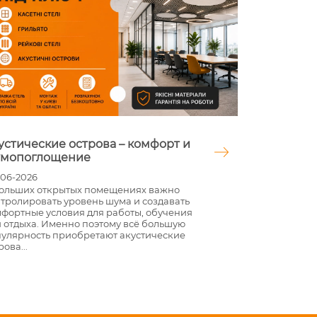
устические острова – комфорт и
Мастика д
мопоглощение
современн
восстанов
06-2026
ольших открытых помещениях важно
02-06-2026
тролировать уровень шума и создавать
Дороги, парк
фортные условия для работы, обучения
подъездные 
 отдыха. Именно поэтому всё большую
значительным
улярность приобретают акустические
покрытии по
рова...
ямы, которые
ви...