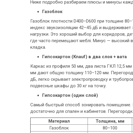
Ниже подробно разбираем плюсы и минусы кажд
Газоблок
Газоблок плотности D400–D600 при толщине 80–
индекс звукоизоляции 42–45 дБ и выдерживает
нагрузки. Это хороший выбор для коридоров, дет
где часто перемещают меблі. Минус — высокий в
кладка.
Гипсокартон (Knauf) в два слоя + вата
Каркас из профиля 50 мм, два листа ГКЛ 12,5 мм
мм дают общую толщину 110–120 мм. Перегород
дБ, легко скрывает электропроводку и трубопро
подвесные шкафы до 30 кг на точку.
Гипсокартон (один слой)
Самый быстрый способ зонировать помещение. К
достаточно для спален и кабинетов. Перегородк
Материал
Толщина, мм
Газоблок
80–100