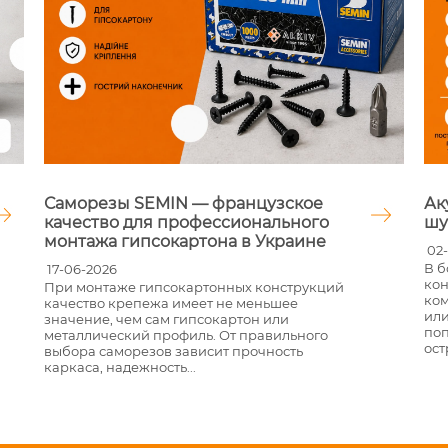
Саморезы SEMIN — французское
Ак
качество для профессионального
шу
монтажа гипсокартона в Украине
02-
В б
17-06-2026
кон
При монтаже гипсокартонных конструкций
ком
качество крепежа имеет не меньшее
или
значение, чем сам гипсокартон или
поп
металлический профиль. От правильного
ост
выбора саморезов зависит прочность
каркаса, надежность...