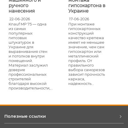
монтажа
машинного и
гипсокартона в
ручного
Украине
нанесения
17-06-2026
22-06-2026
При монтаже
Knauf MP 75 — одна
гипсокартонных
из самых
конструкций
популярных
качество крепежа
гипсовых
имеет не меньшее
штукатурок в
значение, чем сам
Украине для
гипсокартон или
выравнивания стен
металлический
и потолков внутри
профиль. От
помещений.
правильного
Материал заслужил
выбора саморезов
доверие
зависит прочность
профессиональных
каркаса,
строителей
надежность...
благодаря высокой
производительности,...
Полезные ссылки