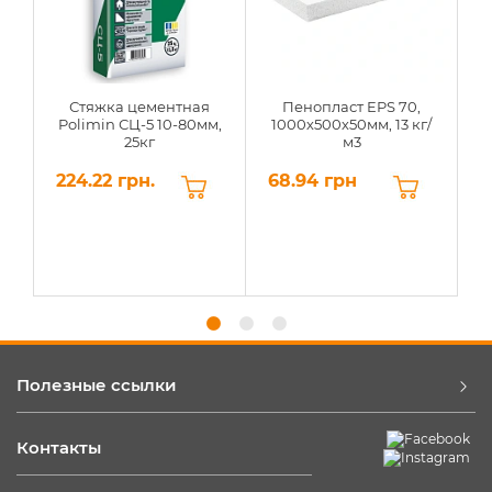
Стяжка цементная
Пенопласт EPS 70,
Polimin СЦ-5 10-80мм,
1000х500х50мм, 13 кг/
25кг
м3
224.22 грн.
68.94 грн
6
Полезные ссылки
Контакты