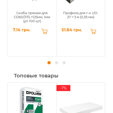
Скоба прямая для
Профиль для г-к UD-
CD60/27/L=125мм, 1мм
27 = 3 м (0,55 мм)
(уп 100 шт)
7.14 грн.
51.84 грн.
9
Топовые товары
-7%