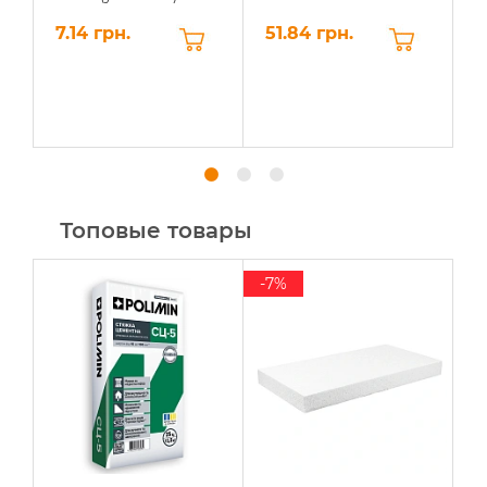
7.14 грн.
51.84 грн.
9
Топовые товары
-7%