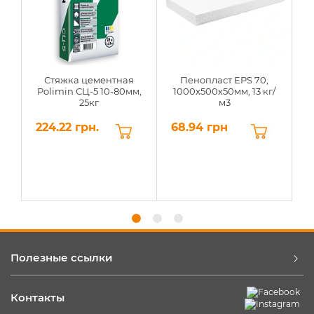
Стяжка цементная
Пенопласт EPS 70,
Polimin СЦ-5 10-80мм,
1000х500х50мм, 13 кг/
25кг
м3
224.22 грн.
68.94 грн
6
Полезные ссылки
Контакты