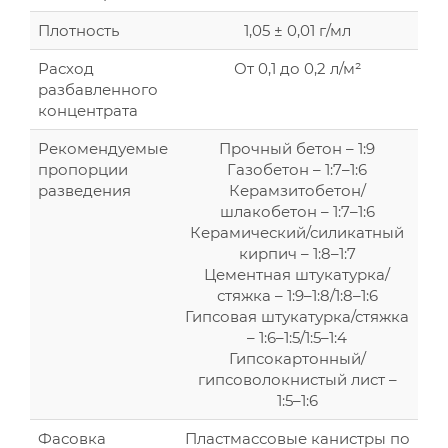
Плотность
1,05 ± 0,01 г/мл
Расход
От 0,1 до 0,2 л/м²
разбавленного
концентрата
Рекомендуемые
Прочный бетон – 1:9
пропорции
Газобетон – 1:7–1:6
разведения
Керамзитобетон/
шлакобетон – 1:7–1:6
Керамический/силикатный
кирпич – 1:8–1:7
Цементная штукатурка/
стяжка – 1:9–1:8/1:8–1:6
Гипсовая штукатурка/стяжка
– 1:6–1:5/1:5–1:4
Гипсокартонный/
гипсоволокнистый лист –
1:5–1:6
Фасовка
Пластмассовые канистры по