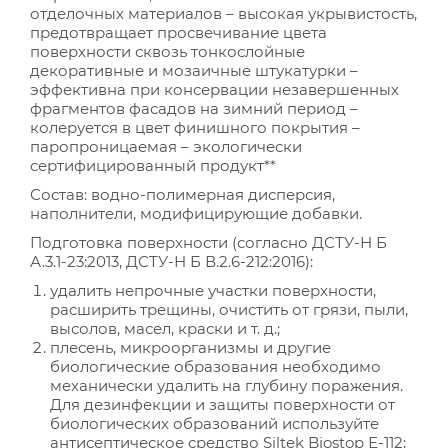
отделочных материалов – высокая укрывистость,
предотвращает просвечивание цвета
поверхности сквозь тонкослойные
декоративные и мозаичные штукатурки –
эффективна при консервации незавершенных
фрагментов фасадов на зимний период –
колеруется в цвет финишного покрытия –
паропроницаемая – экологически
сертифицированный продукт**
Состав: водно-полимерная дисперсия,
наполнители, модифицирующие добавки.
Подготовка поверхности (согласно ДСТУ-Н Б
А.3.1-23:2013, ДСТУ-Н Б В.2.6-212:2016):
удалить непрочные участки поверхности,
расширить трещины, очистить от грязи, пыли,
высолов, масел, краски и т. д.;
плесень, микроорганизмы и другие
биологические образования необходимо
механически удалить на глубину поражения.
Для дезинфекции и защиты поверхности от
биологических образований используйте
антисептическое средство Siltek Biostop Е-112;