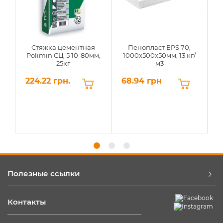
Стяжка цементная
Пенопласт EPS 70,
Polimin СЦ-5 10-80мм,
1000х500х50мм, 13 кг/
25кг
м3
224.22 грн.
68.94 грн
6
Полезные ссылки
Контакты