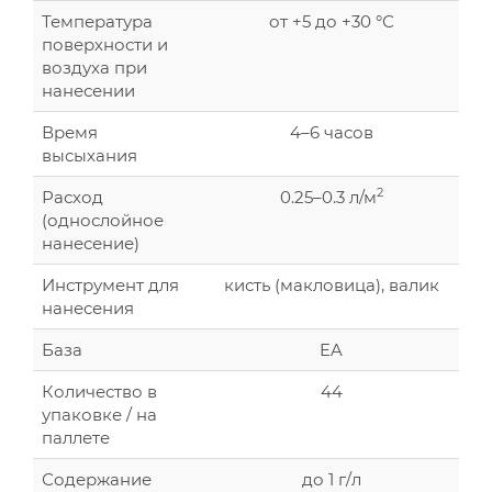
Температура
от +5 до +30 °С
поверхности и
воздуха при
нанесении
Время
4–6 часов
высыхания
2
Расход
0.25–0.3 л/м
(однослойное
нанесение)
Инструмент для
кисть (макловица), валик
нанесения
База
EA
Количество в
44
упаковке / на
паллете
Содержание
до 1 г/л