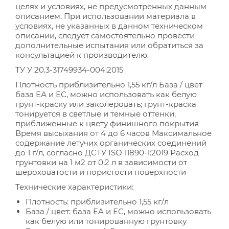
целях и условиях, не предусмотренных данным
описанием. При использовании материала в
условиях, не указанных в данном техническом
описании, следует самостоятельно провести
дополнительные испытания или обратиться за
консультацией к производителю.
ТУ У 20.3-31749934-004:2015
Плотность приблизительно 1,55 кг/л База / цвет
база ЕА и ЕС, можно использовать как белую
грунт-краску или заколеровать; грунт-краска
тонируется в светлые и темные оттенки,
приближенные к цвету финишного покрытия
Время высыхания от 4 до 6 часов Максимальное
содержание летучих органических соединений
до 1 г/л, согласно ДСТУ ISO 11890-1:2019 Расход
грунтовки на 1 м2 от 0,2 л в зависимости от
шероховатости и пористости поверхности
Технические характеристики:
Плотность: приблизительно 1,55 кг/л
База / цвет: база EA и ЕС, можно использовать
как белую или тонированную грунтовку