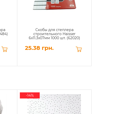
ора
Скобы для степлера
Пе
-484)
строительного Haisser
полиэ
6х11.3х07мм 1000 шт. (62020)
25.38 грн.
17.04
-14%