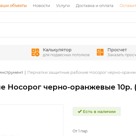
аши объекты
Новости
Услуги
Доставка и оплата
Оставит
Калькулятор
Просчет
для подвесных потолков
Заказать просч
инструмент
Перчатки защитные рабочие Носорог черно-оранжев
 Носорог черно-оранжевые 10р. (
Есть в наличии
От 1 пар