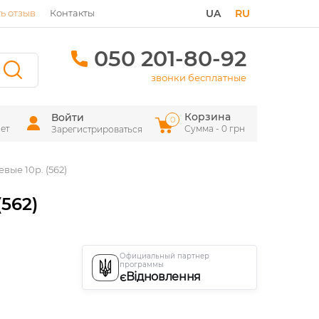
ь отзыв
Контакты
UA
RU
050 201-80-92
звонки бесплатные
Корзина
Войти
0
ет
Сумма - 0 грн
Зарегистрироваться
ые 10р. (562)
562)
Официальный партнер
программы
єВідновлення