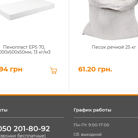
Пенопласт EPS 70,
Песок речной 25 кг
000х500х50мм, 13 кг/м3
94 грн
61.20 грн.
кты
График работы
Пн-Пт: 9:00-17:00
050 201-80-92
Сб: выходной
(звонки бесплатные)