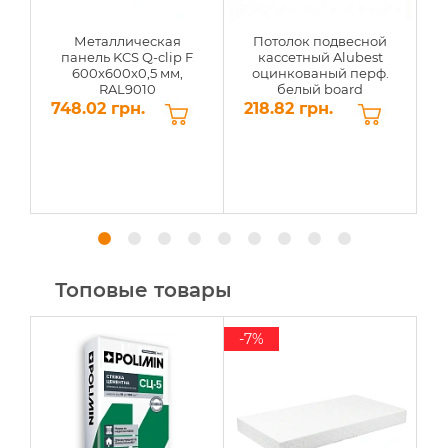
Металлическая
Потолок подвесной
панель KCS Q-clip F
кассетный Alubest
600x600x0,5 мм,
оцинкованый перф.
RAL9010
белый board
600х600мм
748.02 грн.
218.82 грн.
1
Топовые товары
-7%