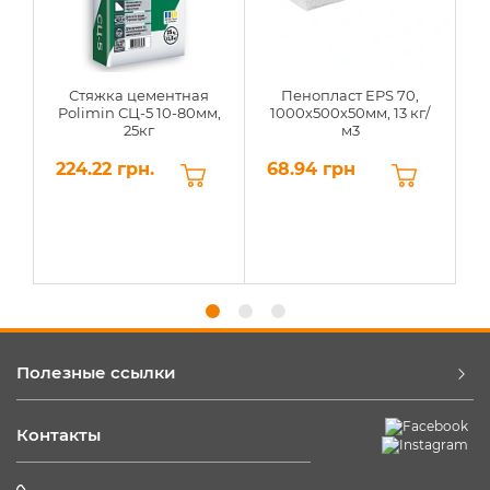
Стяжка цементная
Пенопласт EPS 70,
Polimin СЦ-5 10-80мм,
1000х500х50мм, 13 кг/
25кг
м3
224.22 грн.
68.94 грн
6
Полезные ссылки
Контакты