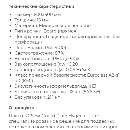
Технические характеристики
Размер: 600x600 мм
Толщина: 15 мм
Материал: Минеральное волокно
Тип кромки: Board (прямая)
Поверхность: Гладкая, антибактериальная, без
перфорации
Цвет: Белый (RAL 9010)
Светоотражение: 87%
Влагостойкость (RH): до 90%
Звукопоглощение (αw): 0.20
Теплопроводность (λ): 0.06 Вт/м·К
Класс пожарной безопасности: Euroclass A2-s1,
d0 (КМ1)
Экологичность (формальдегиды): E1
Количество в упаковке: 16 шт. (5.76 м²)
Вес упаковки: 21.1 кг
О продукте
Плиты KCS BioGuard Plain Hygena — это
специализированное решение для подвесных
потолков в помещениях со строгими санитарно-