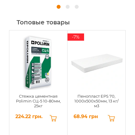
Топовые товары
-7%
Стяжка цементная
Пенопласт EPS 70,
Polimin СЦ-5 10-80мм,
1000х500х50мм, 13 кг/
25кг
м3
224.22 грн.
68.94 грн
6