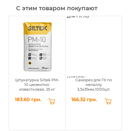
С этим товаром покупают
Штукатурка Siltek PM-
Саморез для ГК по
Ш
10 цементно-
металлу
известковая, 25 кг
3,5х35мм,1000шт.
183.60 грн.
166.32 грн.
4